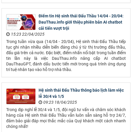
Điểm tin Hệ sinh thái Đấu Thầu 14/04 - 20/04:
DauThau.info giới thiệu phiên bản AI chatbot
cải tiến vượt trội
15:23 22/04/2025
Trong tuần vừa qua (14/04 - 20/04), Hệ sinh thái Đấu Thầu tiếp
tục ghi nhận nhiều diễn biến đáng chú ý từ thị trường đấu thầu,
đấu giá trên cả nước. Đặc biệt, điểm nhấn nổi bật trong tuần điểm
tin lần này là việc DauThau.info nâng cấp AI chatbot
DauThauGPT, đánh dấu bước tiến mới trong quá trình ứng dụng
trí tuệ nhân tạo vào hỗ trợ nhà thầu.
Hệ sinh thái Đấu Thầu thông báo lịch làm việc
lễ 30/4 và 1/5
09:23 18/04/2025
Trong dịp nghỉ lễ 30/4 và 1/5, đội ngũ tư vấn và chăm sóc khách
hàng của Hệ sinh thái Đấu Thầu vẫn luôn sẵn sàng hỗ trợ 24/7,
đảm bảo giải đáp mọi thắc mắc của Quý khách một cách nhanh
chóng nhất!