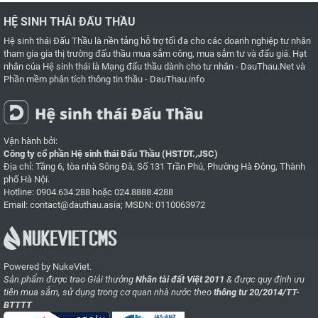
HỆ SINH THÁI ĐẤU THẦU
Hệ sinh thái Đấu Thầu là nền tảng hỗ trợ tối đa cho các doanh nghiệp tư nhân
tham gia gia thị trường đấu thầu mua sắm công, mua sắm tư và đấu giá. Hạt
nhân của Hệ sinh thái là
Mạng đấu thầu dành cho tư nhân - DauThau.Net
và
Phần mềm phân tích thông tin thầu - DauThau.info
Vận hành bởi:
Công ty cổ phần Hệ sinh thái Đấu Thầu (HSTDT.,JSC)
Địa chỉ: Tầng 6, tòa nhà Sông Đà, Số 131 Trần Phú, Phường Hà Đông, Thành
phố Hà Nội.
Hotline:
0904.634.288
hoặc
024.8888.4288
Email:
contact@dauthau.asia
; MSDN: 0110063972
Powered by NukeViet.
Sản phẩm được trao Giải thưởng
Nhân tài đất Việt 2011
& được quy định ưu
tiên mua sắm, sử dụng trong cơ quan nhà nước theo
thông tư 20/2014/TT-
BTTTT