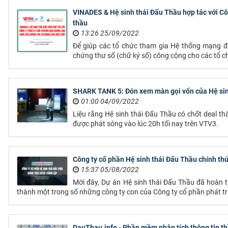
VINADES & Hệ sinh thái Đấu Thầu hợp tác với 
thầu
13:26 25/09/2022
Để giúp các tổ chức tham gia Hệ thống mạng đấ
chứng thư số (chữ ký số) công cộng cho các tổ c
SHARK TANK 5: Đón xem màn gọi vốn của Hệ sinh
01:00 04/09/2022
Liệu rằng Hệ sinh thái Đấu Thầu có chốt deal 
được phát sóng vào lúc 20h tối nay trên VTV3.
Công ty cổ phần Hệ sinh thái Đấu Thầu chính th
15:37 05/08/2022
Mới đây, Dự án Hệ sinh thái Đấu Thầu đã hoàn t
thành một trong số những công ty con của Công ty cổ phần phát t
DauThau.info - Phần mềm phân tích thông tin t