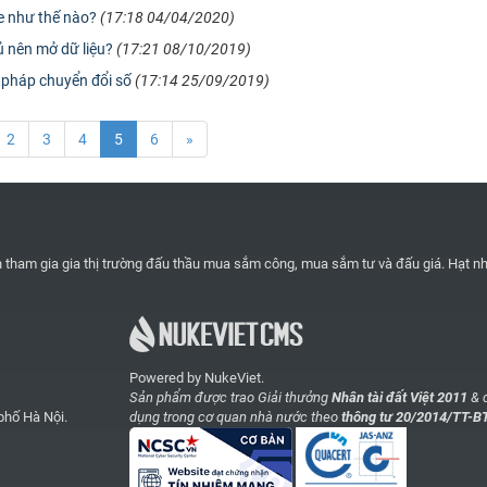
e như thế nào?
(17:18 04/04/2020)
hủ nên mở dữ liệu?
(17:21 08/10/2019)
 pháp chuyển đổi số
(17:14 25/09/2019)
2
3
4
5
6
»
n tham gia gia thị trường đấu thầu mua sắm công, mua sắm tư và đấu giá. Hạt nh
Powered by NukeViet.
Sản phẩm được trao Giải thưởng
Nhân tài đất Việt 2011
& 
phố Hà Nội.
dụng trong cơ quan nhà nước theo
thông tư 20/2014/TT-