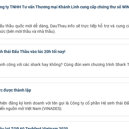
Công ty TNHH Tư vấn Thương mại Khánh Linh cung cấp chứng thư số WI
u thầu quốc mới dễ dàng, DauThau.info sẽ trực tiếp hỗ trợ và cung 
hức (bên mời thầu và nhà thầu).
 thái Đấu Thầu vào lúc 20h tối nay!
thành công với các shark hay không? Cùng đón xem chương trình Shark 
ức được thành lập
hiện đăng ký kinh doanh với tên gọi là Công ty cổ phần Hệ sinh thái Đ
riển nguồn mở Việt Nam (VINADES).
hầu lọt TOP 60 Techfest Vietnam 2020