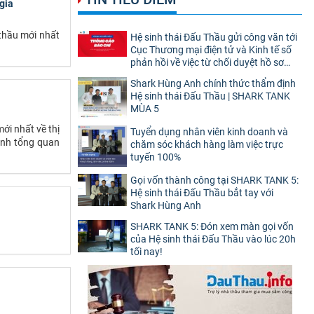
gia
 thầu mới nhất
Hệ sinh thái Đấu Thầu gửi công văn tới
Cục Thương mại điện tử và Kinh tế số
phản hồi về việc từ chối duyệt hồ sơ
website thương mại điện tử bán hàng
Shark Hùng Anh chính thức thẩm định
Hệ sinh thái Đấu Thầu | SHARK TANK
MÙA 5
ới nhất về thị
Tuyển dụng nhân viên kinh doanh và
anh tổng quan
chăm sóc khách hàng làm việc trực
tuyến 100%
Gọi vốn thành công tại SHARK TANK 5:
Hệ sinh thái Đấu Thầu bắt tay với
Shark Hùng Anh
SHARK TANK 5: Đón xem màn gọi vốn
của Hệ sinh thái Đấu Thầu vào lúc 20h
tối nay!