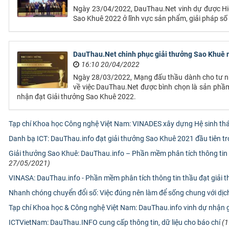
Ngày 23/04/2022, DauThau.Net vinh dự được Hiệ
Sao Khuê 2022 ở lĩnh vực sản phẩm, giải pháp số t
DauThau.Net chinh phục giải thưởng Sao Khuê
16:10 20/04/2022
Ngày 28/03/2022, Mạng đấu thầu dành cho tư nhân
về việc DauThau.Net được bình chọn là sản ph
nhận đạt Giải thưởng Sao Khuê 2022.
Tạp chí Khoa học Công nghệ Việt Nam: VINADES xây dựng Hệ sinh thá
Danh bạ ICT: DauThau.info đạt giải thưởng Sao Khuê 2021 đầu tiên tr
Giải thưởng Sao Khuê: DauThau.info – Phần mềm phân tích thông tin t
27/05/2021)
VINASA: DauThau.info - Phần mềm phân tích thông tin thầu đạt giải t
Nhanh chóng chuyển đổi số: Việc đúng nên làm để sống chung với dịc
Tạp chí Khoa học & Công nghệ Việt Nam: DauThau.info vinh dự nhận 
ICTVietNam: DauThau.INFO cung cấp thông tin, dữ liệu cho báo chí
(1