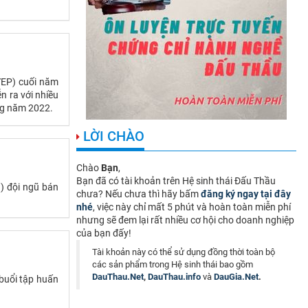
YEP) cuối năm
n ra với nhiều
ong năm 2022.
LỜI CHÀO
Chào
Bạn
,
Bạn đã có tài khoản trên Hệ sinh thái Đấu Thầu
) đội ngũ bán
chưa? Nếu chưa thì hãy bấm
đăng ký ngay tại đây
nhé
, việc này chỉ mất 5 phút và hoàn toàn miễn phí
nhưng sẽ đem lại rất nhiều cơ hội cho doanh nghiệp
của bạn đấy!
Tài khoản này có thể sử dụng đồng thời toàn bộ
các sản phẩm trong Hệ sinh thái bao gồm
DauThau.Net
,
DauThau.info
và
DauGia.Net
.
 buổi tập huấn