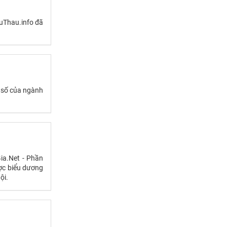
auThau.info đã
 số của ngành
ia.Net - Phần
ợc biểu dương
ội.