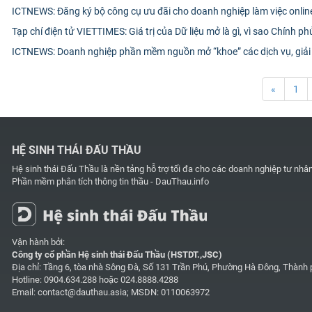
ICTNEWS: Đăng ký bộ công cụ ưu đãi cho doanh nghiệp làm việc onlin
Tạp chí điện tử VIETTIMES: Giá trị của Dữ liệu mở là gì, vì sao Chính p
ICTNEWS: Doanh nghiệp phần mềm nguồn mở “khoe” các dịch vụ, giải
«
1
HỆ SINH THÁI ĐẤU THẦU
Hệ sinh thái Đấu Thầu là nền tảng hỗ trợ tối đa cho các doanh nghiệp tư nhâ
Phần mềm phân tích thông tin thầu - DauThau.info
Vận hành bởi:
Công ty cổ phần Hệ sinh thái Đấu Thầu (HSTDT.,JSC)
Địa chỉ: Tầng 6, tòa nhà Sông Đà, Số 131 Trần Phú, Phường Hà Đông, Thành 
Hotline:
0904.634.288
hoặc
024.8888.4288
Email:
contact@dauthau.asia
; MSDN: 0110063972