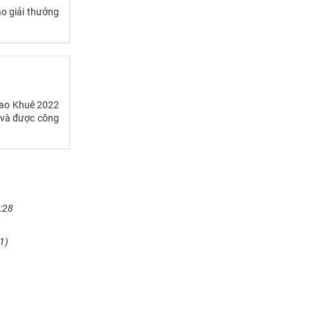
o giải thưởng
 Sao Khuê 2022
 và được công
:28
1)