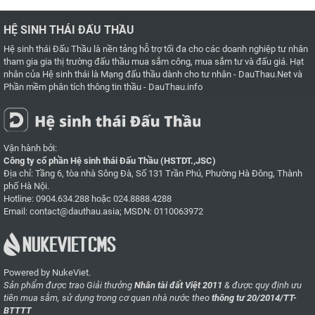
HỆ SINH THÁI ĐẤU THẦU
Hệ sinh thái Đấu Thầu là nền tảng hỗ trợ tối đa cho các doanh nghiệp tư nhân
tham gia gia thị trường đấu thầu mua sắm công, mua sắm tư và đấu giá. Hạt
nhân của Hệ sinh thái là
Mạng đấu thầu dành cho tư nhân - DauThau.Net
và
Phần mềm phân tích thông tin thầu - DauThau.info
Vận hành bởi:
Công ty cổ phần Hệ sinh thái Đấu Thầu (HSTDT.,JSC)
Địa chỉ: Tầng 6, tòa nhà Sông Đà, Số 131 Trần Phú, Phường Hà Đông, Thành
phố Hà Nội.
Hotline:
0904.634.288
hoặc
024.8888.4288
Email:
contact@dauthau.asia
; MSDN: 0110063972
Powered by NukeViet.
Sản phẩm được trao Giải thưởng
Nhân tài đất Việt 2011
& được quy định ưu
tiên mua sắm, sử dụng trong cơ quan nhà nước theo
thông tư 20/2014/TT-
BTTTT