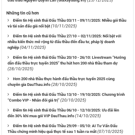
(23/12/2025)
đấu thầu Nguyễn Quỳnh Lan (GiaXaydung.vn)
Những tin cũ hơn
Điểm tin Hệ sinh thái Đấu Thầu 03/11 - 09/11/2025: Nhiều gói thầu
(10/11/2025)
và tài sản đấu giá nổi bật
Điểm tin Hệ sinh thái Đấu Thầu 27/10 – 02/11/2025: Nổi bật với
nhiều kiến thức mở rộng từ đấu thầu đến đầu tư, pháp lý doanh
(04/11/2025)
nghiệp
Điểm tin Hệ sinh thái Đấu Thầu 20/10 - 26/10: Livestream “Hướng
dẫn đấu thầu trực tuyến 2025” thu hút hơn 200 nhà thầu tham dự
(28/10/2025)
Hơn 200 nhà thầu thực hành đấu thầu trực tuyến 2025 cùng
(28/10/2025)
chuyên gia DauThau.info
Điểm tin Hệ sinh thái Đấu Thầu 13/10 - 19/10/2025: Chương trình
(20/10/2025)
“Combo VIP - Nhân đôi giá trị”
Điểm tin Hệ sinh thái Đấu Thầu 06/10 - 12/10/2025: Ưu đãi lên
(14/10/2025)
đến 30% khi mua gói VIP DauThau.info
Điểm tin Hệ sinh thái Đấu Thầu 29/09 - 05/10: AI Tư Vấn Đấu
(07/10/2025)
Thầu chứng minh hiệu quả thực tế sau 1 tuần ra mắt