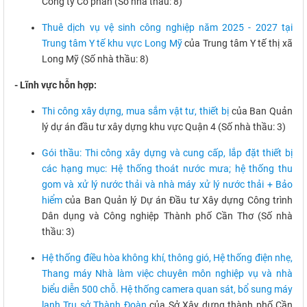
Công ty Cổ phần (Số nhà thầu: 8)
Thuê dịch vụ vệ sinh công nghiệp năm 2025 - 2027 tại
Trung tâm Y tế khu vực Long Mỹ
của Trung tâm Y tế thị xã
Long Mỹ (Số nhà thầu: 8)
- Lĩnh vực hỗn hợp:
Thi công xây dựng, mua sắm vật tư, thiết bị
của Ban Quản
lý dự án đầu tư xây dựng khu vực Quận 4 (Số nhà thầu: 3)
Gói thầu: Thi công xây dựng và cung cấp, lắp đặt thiết bị
các hạng mục: Hệ thống thoát nước mưa; hệ thống thu
gom và xử lý nước thải và nhà máy xử lý nước thải + Bảo
hiểm
của Ban Quản lý Dự án Đầu tư Xây dựng Công trình
Dân dụng và Công nghiệp Thành phố Cần Thơ (Số nhà
thầu: 3)
Hệ thống điều hòa không khí, thông gió, Hệ thống điện nhẹ,
Thang máy Nhà làm việc chuyên môn nghiệp vụ và nhà
biểu diễn 500 chỗ. Hệ thống camera quan sát, bổ sung máy
lạnh Trụ sở Thành Đoàn
của Sở Xây dựng thành phố Cần