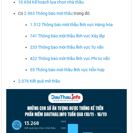
10.654 Kế hoạch lựa chọn nhà thầu
Có
2.963 Thông báo mời thầu
trong đó:
1.512 Thông báo mời thầu lĩnh vực Hàng hóa
741 Thông báo mời thầu lĩnh vực Xây lắp
233 Thông báo mời thầu lĩnh vực Tư vấn
422 Thông báo mời thầu lĩnh vực Phi tư vấn
55 Thông báo mời thầu lĩnh vực Hỗn hợp
2.076 Kết quả mở thầu