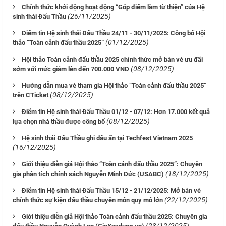
Chính thức khởi động hoạt động “Góp điểm làm từ thiện” của Hệ
(26/11/2025)
sinh thái Đấu Thầu
Điểm tin Hệ sinh thái Đấu Thầu 24/11 - 30/11/2025: Công bố Hội
(01/12/2025)
thảo “Toàn cảnh đấu thầu 2025”
Hội thảo Toàn cảnh đấu thầu 2025 chính thức mở bán vé ưu đãi
(08/12/2025)
sớm với mức giảm lên đến 700.000 VNĐ
Hướng dẫn mua vé tham gia Hội thảo “Toàn cảnh đấu thầu 2025”
(08/12/2025)
trên CTicket
Điểm tin Hệ sinh thái Đấu Thầu 01/12 - 07/12: Hơn 17.000 kết quả
(08/12/2025)
lựa chọn nhà thầu được công bố
Hệ sinh thái Đấu Thầu ghi dấu ấn tại Techfest Vietnam 2025
(16/12/2025)
Giới thiệu diễn giả Hội thảo “Toàn cảnh đấu thầu 2025”: Chuyên
(18/12/2025)
gia phân tích chính sách Nguyễn Minh Đức (USABC)
Điểm tin Hệ sinh thái Đấu Thầu 15/12 - 21/12/2025: Mở bán vé
(22/12/2025)
chính thức sự kiện đấu thầu chuyên môn quy mô lớn
Giới thiệu diễn giả Hội thảo Toàn cảnh đấu thầu 2025: Chuyên gia