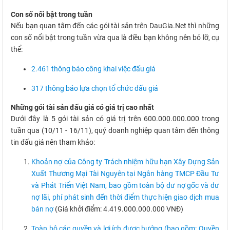
Con số nổi bật trong tuần
Nếu bạn quan tâm đến các gói tài sản trên DauGia.Net thì những
con số nổi bật trong tuần vừa qua là điều bạn không nên bỏ lỡ, cụ
thể:
2.461 thông báo công khai việc đấu giá
317 thông báo lựa chọn tổ chức đấu giá
Những gói tài sản đấu giá có giá trị cao nhất
Dưới đây là 5 gói tài sản có giá trị trên 600.000.000.000 trong
tuần qua (10/11 - 16/11), quý doanh nghiệp quan tâm đến thông
tin đấu giá nên tham khảo:
Khoản nợ của Công ty Trách nhiệm hữu hạn Xây Dựng Sản
Xuất Thương Mại Tài Nguyên tại Ngân hàng TMCP Đầu Tư
và Phát Triển Việt Nam, bao gồm toàn bộ dư nợ gốc và dư
nợ lãi, phí phát sinh đến thời điểm thực hiện giao dịch mua
bán nợ
(Giá khởi điểm: 4.419.000.000.000 VNĐ)
Toàn bộ các quyền và lợi ích được hưởng (bao gồm: Quyền