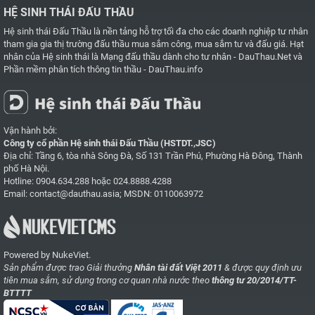
HỆ SINH THÁI ĐẤU THẦU
Hệ sinh thái Đấu Thầu là nền tảng hỗ trợ tối đa cho các doanh nghiệp tư nhân
tham gia gia thị trường đấu thầu mua sắm công, mua sắm tư và đấu giá. Hạt
nhân của Hệ sinh thái là
Mạng đấu thầu dành cho tư nhân - DauThau.Net
và
Phần mềm phân tích thông tin thầu - DauThau.info
Vận hành bởi:
Công ty cổ phần Hệ sinh thái Đấu Thầu (HSTDT.,JSC)
Địa chỉ: Tầng 6, tòa nhà Sông Đà, Số 131 Trần Phú, Phường Hà Đông, Thành
phố Hà Nội.
Hotline:
0904.634.288
hoặc
024.8888.4288
Email:
contact@dauthau.asia
; MSDN: 0110063972
Powered by NukeViet.
Sản phẩm được trao Giải thưởng
Nhân tài đất Việt 2011
& được quy định ưu
tiên mua sắm, sử dụng trong cơ quan nhà nước theo
thông tư 20/2014/TT-
BTTTT