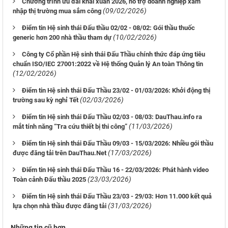
Chương trình ưu đãi khai xuân 2026, hỗ trợ doanh nghiệp xâm
(09/02/2026)
nhập thị trường mua sắm công
Điểm tin Hệ sinh thái Đấu thầu 02/02 - 08/02: Gói thầu thuốc
(10/02/2026)
generic hơn 200 nhà thầu tham dự
Công ty Cổ phần Hệ sinh thái Đấu Thầu chính thức đáp ứng tiêu
chuẩn ISO/IEC 27001:2022 về Hệ thống Quản lý An toàn Thông tin
(12/02/2026)
Điểm tin Hệ sinh thái Đấu Thầu 23/02 - 01/03/2026: Khởi động thị
(02/03/2026)
trường sau kỳ nghỉ Tết
Điểm tin Hệ sinh thái Đấu Thầu 02/03 - 08/03: DauThau.info ra
(11/03/2026)
mắt tính năng “Tra cứu thiết bị thi công”
Điểm tin Hệ sinh thái Đấu Thầu 09/03 - 15/03/2026: Nhiều gói thầu
(17/03/2026)
được đăng tải trên DauThau.Net
Điểm tin Hệ sinh thái Đấu Thầu 16 - 22/03/2026: Phát hành video
(23/03/2026)
Toàn cảnh Đấu thầu 2025
Điểm tin Hệ sinh thái Đấu Thầu 23/03 - 29/03: Hơn 11.000 kết quả
(31/03/2026)
lựa chọn nhà thầu được đăng tải
Những tin cũ hơn