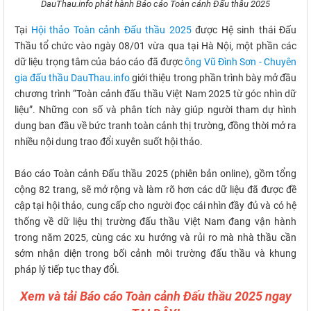
DauThau.info phát hành Báo cáo Toàn cảnh Đấu thầu 2025
Tại
Hội thảo Toàn cảnh Đấu thầu 2025
được Hệ sinh thái Đấu
Thầu tổ chức vào ngày 08/01 vừa qua tại Hà Nội, một phần các
dữ liệu trọng tâm của báo cáo đã được
ông Vũ Đình Sơn - Chuyên
gia đấu thầu DauThau.info
giới thiệu trong phần trình bày mở đầu
chương trình “Toàn cảnh đấu thầu Việt Nam 2025 từ góc nhìn dữ
liệu”. Những con số và phân tích này giúp người tham dự hình
dung ban đầu về bức tranh toàn cảnh thị trường, đồng thời mở ra
nhiều nội dung trao đổi xuyên suốt hội thảo.
Báo cáo Toàn cảnh Đấu thầu 2025 (phiên bản online), gồm tổng
cộng 82 trang, sẽ mở rộng và làm rõ hơn các dữ liệu đã được đề
cập tại hội thảo, cung cấp cho người đọc cái nhìn đầy đủ và có hệ
thống về dữ liệu thị trường đấu thầu Việt Nam đang vận hành
trong năm 2025, cùng các xu hướng và rủi ro mà nhà thầu cần
sớm nhận diện trong bối cảnh môi trường đấu thầu và khung
pháp lý tiếp tục thay đổi.
Xem và tải Báo cáo Toàn cảnh Đấu thầu 2025 ngay