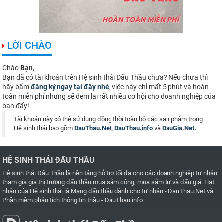
LỜI CHÀO
Chào
Bạn
,
Bạn đã có tài khoản trên Hệ sinh thái Đấu Thầu chưa? Nếu chưa thì
hãy bấm
đăng ký ngay tại đây nhé
, việc này chỉ mất 5 phút và hoàn
toàn miễn phí nhưng sẽ đem lại rất nhiều cơ hội cho doanh nghiệp của
bạn đấy!
Tài khoản này có thể sử dụng đồng thời toàn bộ các sản phẩm trong
Hệ sinh thái bao gồm
DauThau.Net
,
DauThau.info
và
DauGia.Net
.
HỆ SINH THÁI ĐẤU THẦU
Hệ sinh thái Đấu Thầu là nền tảng hỗ trợ tối đa cho các doanh nghiệp tư nhân
tham gia gia thị trường đấu thầu mua sắm công, mua sắm tư và đấu giá. Hạt
nhân của Hệ sinh thái là
Mạng đấu thầu dành cho tư nhân - DauThau.Net
và
Phần mềm phân tích thông tin thầu - DauThau.info