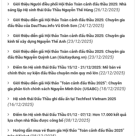
Giới thiệu Người điều phối Hội thảo Toàn cảnh đấu thầu 2025: Nhà
(26/12/2025)
sáng lập Hệ sinh thái Đấu Thầu Nguyễn Thế Hùng
Giới thiệu diễn giả Hội thảo Toàn cảnh đấu thầu 2025: Chuyên gia
(24/12/2025)
đấu thầu của DauThau.info Vũ Đình Sơn
Giới thiệu diễn giả Hội thảo Toàn cảnh đấu thầu 2025: Chuyên gia
(23/12/2025)
kinh tế xây dựng Nguyễn Thế Anh
Giới thiệu diễn giả Hội thảo Toàn cảnh đấu thầu 2025: Chuyên gia
(23/12/2025)
đấu thầu Nguyễn Quỳnh Lan (GiaXaydung.vn)
Điểm tin Hệ sinh thái Đấu Thầu 15/12 - 21/12/2025: Mở bán vé
(22/12/2025)
chính thức sự kiện đấu thầu chuyên môn quy mô lớn
Giới thiệu diễn giả Hội thảo “Toàn cảnh đấu thầu 2025”: Chuyên
(18/12/2025)
gia phân tích chính sách Nguyễn Minh Đức (USABC)
Hệ sinh thái Đấu Thầu ghi dấu ấn tại Techfest Vietnam 2025
(16/12/2025)
Điểm tin Hệ sinh thái Đấu Thầu 01/12 - 07/12: Hơn 17.000 kết quả
(08/12/2025)
lựa chọn nhà thầu được công bố
Hướng dẫn mua vé tham gia Hội thảo “Toàn cảnh đấu thầu 2025”