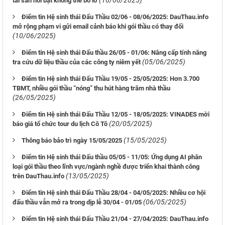
(16/06/2025)
tài sản nổi bật không thể bỏ lỡ
Điểm tin Hệ sinh thái Đấu Thầu 02/06 - 08/06/2025: DauThau.info
mở rộng phạm vi gửi email cảnh báo khi gói thầu có thay đổi
(10/06/2025)
Điểm tin Hệ sinh thái Đấu thầu 26/05 - 01/06: Nâng cấp tính năng
(05/06/2025)
tra cứu dữ liệu thầu của các công ty niêm yết
Điểm tin Hệ sinh thái Đấu Thầu 19/05 - 25/05/2025: Hơn 3.700
TBMT, nhiều gói thầu “nóng” thu hút hàng trăm nhà thầu
(26/05/2025)
Điểm tin Hệ sinh thái Đấu Thầu 12/05 - 18/05/2025: VINADES mời
(20/05/2025)
báo giá tổ chức tour du lịch Cô Tô
(15/05/2025)
Thông báo bảo trì ngày 15/05/2025
Điểm tin Hệ sinh thái Đấu thầu 05/05 - 11/05: Ứng dụng AI phân
loại gói thầu theo lĩnh vực/ngành nghề được triển khai thành công
(13/05/2025)
trên DauThau.info
Điểm tin Hệ sinh thái Đấu Thầu 28/04 - 04/05/2025: Nhiều cơ hội
(06/05/2025)
đấu thầu vẫn mở ra trong dịp lễ 30/04 - 01/05
Điểm tin Hệ sinh thái Đấu Thầu 21/04 - 27/04/2025: DauThau.info