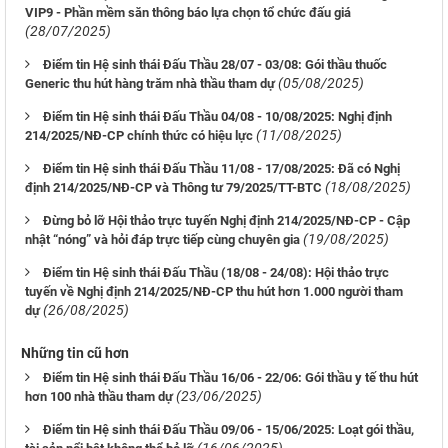
VIP9 - Phần mềm săn thông báo lựa chọn tổ chức đấu giá
(28/07/2025)
Điểm tin Hệ sinh thái Đấu Thầu 28/07 - 03/08: Gói thầu thuốc
(05/08/2025)
Generic thu hút hàng trăm nhà thầu tham dự
Điểm tin Hệ sinh thái Đấu Thầu 04/08 - 10/08/2025: Nghị định
(11/08/2025)
214/2025/NĐ-CP chính thức có hiệu lực
Điểm tin Hệ sinh thái Đấu Thầu 11/08 - 17/08/2025: Đã có Nghị
(18/08/2025)
định 214/2025/NĐ-CP và Thông tư 79/2025/TT-BTC
Đừng bỏ lỡ Hội thảo trực tuyến Nghị định 214/2025/NĐ-CP - Cập
(19/08/2025)
nhật “nóng” và hỏi đáp trực tiếp cùng chuyên gia
Điểm tin Hệ sinh thái Đấu Thầu (18/08 - 24/08): Hội thảo trực
tuyến về Nghị định 214/2025/NĐ-CP thu hút hơn 1.000 người tham
(26/08/2025)
dự
Những tin cũ hơn
Điểm tin Hệ sinh thái Đấu Thầu 16/06 - 22/06: Gói thầu y tế thu hút
(23/06/2025)
hơn 100 nhà thầu tham dự
Điểm tin Hệ sinh thái Đấu Thầu 09/06 - 15/06/2025: Loạt gói thầu,