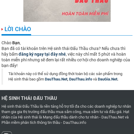
LỜI CHÀO
Chào
Bạn
,
Bạn đã có tài khoản trên Hệ sinh thái Đấu Thầu chưa? Nếu chưa thì
hãy bấm
đăng ký ngay tại đây nhé
, việc này chỉ mất 5 phút và hoàn
toàn miễn phí nhưng sẽ đem lại rất nhiều cơ hội cho doanh nghiệp của
bạn đấy!
Tài khoản này có thể sử dụng đồng thời toàn bộ các sản phẩm trong
Hệ sinh thái bao gồm
DauThau.Net
,
DauThau.info
và
DauGia.Net
.
HỆ SINH THÁI ĐẤU THẦU
Hệ sinh thái Đấu Thầu là nền tảng hỗ trợ tối đa cho các doanh nghiệp tư nhân
tham gia gia thị trường đấu thầu mua sắm công, mua sắm tư và đấu giá. Hạt
nhân của Hệ sinh thái là
Mạng đấu thầu dành cho tư nhân - DauThau.Net
và
Phần mềm phân tích thông tin thầu - DauThau.info