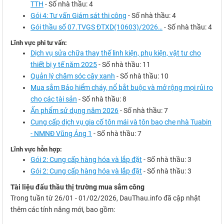
TTH
- Số nhà thầu: 4
Gói 4: Tư vấn Giám sát thi công
- Số nhà thầu: 4
Gói thầu số 07.TVGS ĐTXD(10603)/2026…
- Số nhà thầu: 4
Lĩnh vực phi tư vấn:
Dịch vụ sửa chữa thay thế linh kiện, phụ kiện, vật tư cho
thiết bị y tế năm 2025
- Số nhà thầu: 11
Quản lý chăm sóc cây xanh
- Số nhà thầu: 10
Mua sắm Bảo hiểm cháy, nổ bắt buộc và mở rộng mọi rủi ro
cho các tài sản
- Số nhà thầu: 8
Ấn phẩm sử dụng năm 2026
- Số nhà thầu: 7
Cung cấp dịch vụ gia cố tôn mái và tôn bao che nhà Tuabin
- NMNĐ Vũng Áng 1
- Số nhà thầu: 7
Lĩnh vực hỗn hợp:
Gói 2: Cung cấp hàng hóa và lắp đặt
- Số nhà thầu: 3
Gói 2: Cung cấp hàng hóa và lắp đặt
- Số nhà thầu: 3
Tài liệu đấu thầu thị trường mua sắm công
Trong tuần từ 26/01 - 01/02/2026, DauThau.info đã cập nhật
thêm các tính năng mới, bao gồm: