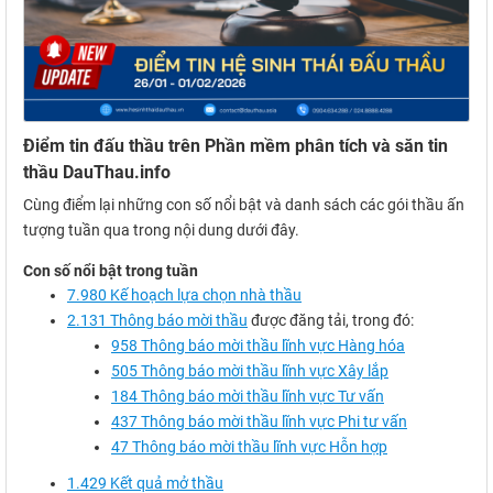
Điểm tin đấu thầu trên Phần mềm phân tích và săn tin
thầu DauThau.info
Cùng điểm lại những con số nổi bật và danh sách các gói thầu ấn
tượng tuần qua trong nội dung dưới đây.
Con số nổi bật trong tuần
7.980 Kế hoạch lựa chọn nhà thầu
2.131 Thông báo mời thầu
được đăng tải, trong đó:
958 Thông báo mời thầu lĩnh vực Hàng hóa
505 Thông báo mời thầu lĩnh vực Xây lắp
184 Thông báo mời thầu lĩnh vực Tư vấn
437 Thông báo mời thầu lĩnh vực Phi tư vấn
47 Thông báo mời thầu lĩnh vực Hỗn hợp
1.429 Kết quả mở thầu