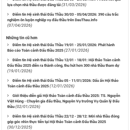
(31/03/2026)
lựa chọn nhà thầu được đăng tải
Điểm tin Hệ sinh thái Đấu Thầu 30/03 - 05/04/2026: 390 câu trắc
nghiệm ôn luyện nghiệp vụ đấu thầu trên DauThau.info
(07/04/2026)
Những tin cũ hơn
Điểm tin Hệ sinh thái Đấu Thầu 19/01 - 25/01/2026: Phát hành
(27/01/2026)
Báo cáo Toàn cảnh Đấu thầu 2025
Điểm tin Hệ sinh thái Đấu Thầu 12/01 - 18/01: Hội thảo Toàn cảnh
Đấu thầu 2025 diễn ra thành công, thu hút hơn 300 nhà thầu tham dự
(19/01/2026)
Điểm tin Hệ sinh thái Đấu Thầu 05 - 11/01/2026: Dấu ấn Hội thảo
(12/01/2026)
Toàn cảnh đấu thầu 2025
Giới thiệu diễn giả Hội thảo Toàn cảnh đấu thầu 2025: TS. Nguyễn
Việt Hùng - Chuyên gia đấu thầu, Nguyên Vụ trưởng Vụ Quản lý Đấu
(02/01/2026)
thầu
Điểm tin Hệ sinh thái Đấu Thầu 22/12 - 28/12: Mời nhà thầu đóng
góp góc nhìn thực tiễn tại Hội thảo Toàn cảnh Đấu thầu 2025
(30/12/2025)