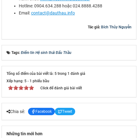
Hotline: 0904.634.288 hoặc 024.8888.4288
Email:
contact@dauthau.info
Tác giả:
Bích Thủy Nguyễn
Tags:
Điểm tin Hệ sinh thái Đấu Thầu
Tổng số điểm của bài viết là: 5 trong 1 đánh giá
Xếp hạng:
5
-
1
phiếu bầu
Click để đánh giá bài viết
Chia sẻ:
Facebook
Tweet
Những tin mới hơn