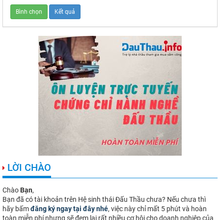
LỜI CHÀO
Chào
Bạn
,
Bạn đã có tài khoản trên Hệ sinh thái Đấu Thầu chưa? Nếu chưa thì
hãy bấm
đăng ký ngay tại đây nhé
, việc này chỉ mất 5 phút và hoàn
toàn miễn phí nhưng sẽ đem lại rất nhiều cơ hội cho doanh nghiệp của