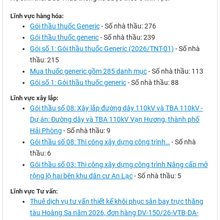
Lĩnh vực hàng hóa:
Gói thầu thuốc Generic
- Số nhà thầu: 276
Gói thầu thuốc generic
- Số nhà thầu: 239
Gói số 1: Gói thầu thuốc Generic (2026/TNT-01)
- Số nhà
thầu: 215
Mua thuốc generic gồm 285 danh mục
- Số nhà thầu: 113
Gói số 1: Gói thầu thuốc generic
- Số nhà thầu: 88
Lĩnh vực xây lắp:
Gói thầu số 08: Xây lắp đường dây 110kV và TBA 110kV -
Dự án: Đường dây và TBA 110kV Vạn Hương, thành phố
Hải Phòng
- Số nhà thầu: 9
Gói thầu số 08: Thi công xây dựng công trình…
- Số nhà
thầu: 6
Gói thầu số 03: Thi công xây dựng công trình Nâng cấp mở
rộng lộ hai bên khu dân cư An Lạc
- Số nhà thầu: 5
Lĩnh vực Tư vấn:
Thuê dịch vụ tư vấn thiết kế khôi phục sân bay trực thăng
tàu Hoàng Sa năm 2026, đơn hàng DV-150/26-VTB-DA-