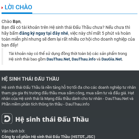
LỜI CHÀO
Chào
Bạn
,
Bạn đã có tài khoản trên Hệ sinh thái Đấu Thầu chưa? Nếu chưa thì
hãy bấm
đăng ký ngay tại đây nhé
, việc này chỉ mất 5 phút và hoàn
toàn miễn phí nhưng sẽ đem lại rất nhiều cơ hội cho doanh nghiệp của
bạn đấy!
Tài khoản này có thể sử dụng đồng thời toàn bộ các sản phẩm trong
Hệ sinh thái bao gồm
DauThau.Net
,
DauThau.info
và
DauGia.Net
.
HỆ SINH THÁI ĐẤU THẦU
Hệ sinh thái Đấu Thầu là nền tảng hỗ trợ tối đa cho các doanh nghiệp tư nhân
tham gia gia thị trường đấu thầu mua sắm công, mua sắm tư và đấu giá. Hạt
nhân của Hệ sinh thái là
Mạng đấu thầu dành cho tư nhân - DauThau.Net
và
Phần mềm phân tích thông tin thầu - DauThau.info
Vận hành bởi:
Công ty cổ phần Hệ sinh thái Đấu Thầu (HSTDT.,JSC)