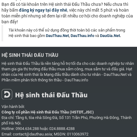
Bạn đã có tài khoản trên Hệ sinh thái Đấu Thầu chưa? Nếu chưa thì
hãy bấm
đăng ký ngay tại đây nhé
, việc này chỉ mất 5 phút và hoàn
toàn miễn phí nhưng sẽ đem lại rất nhiều cơ hội cho doanh nghiệp của
bạn đấy!
Tài khoản này có thể sử dụng đồng thời toàn bộ các sản phẩm trong
Hệ sinh thái bao gồm
DauThau.Net
,
DauThau.info
và
DauGia.Net
.
HỆ SINH THÁI ĐẤU THẦU
Hệ sinh thái Đấu Thầu là nền tảng hỗ trợ tối đa cho các doanh nghiệp tư nhân
tham gia gia thị trường đấu thầu mua sắm công, mua sắm tư và đấu giá. Hạt
nhân của Hệ sinh thái là
Mạng đấu thầu dành cho tư nhân - DauThau.Net
và
Phần mềm phân tích thông tin thầu - DauThau.info
Vận hành bởi:
Công ty cổ phần Hệ sinh thái Đấu Thầu (HSTDT.,JSC)
Địa chỉ: Tầng 6, tòa nhà Sông Đà, Số 131 Trần Phú, Phường Hà Đông, Thành
phố Hà Nội.
Hotline:
0904.634.288
hoặc
024.8888.4288
Email:
contact@dauthau.asia
; MSDN: 0110063972