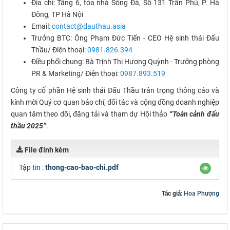
Địa chỉ: Tầng 6, tòa nhà Sông Đà, Số 131 Trần Phú, P. Hà
Đông, TP Hà Nội
Email:
contact@dauthau.asia
Trưởng BTC: Ông Phạm Đức Tiến - CEO Hệ sinh thái Đấu
Thầu/ Điện thoại:
0981.826.394
Điều phối chung: Bà Trịnh Thị Hương Quỳnh - Trưởng phòng
PR & Marketing/ Điện thoại:
0987.893.519
Công ty cổ phần Hệ sinh thái Đấu Thầu trân trọng thông cáo và
kính mời Quý cơ quan báo chí, đối tác và cộng đồng doanh nghiệp
quan tâm theo dõi, đăng tải và tham dự Hội thảo
“Toàn cảnh đấu
thầu 2025”
.
File đính kèm
Tập tin :
thong-cao-bao-chi.pdf
Tác giả:
Hoa Phượng