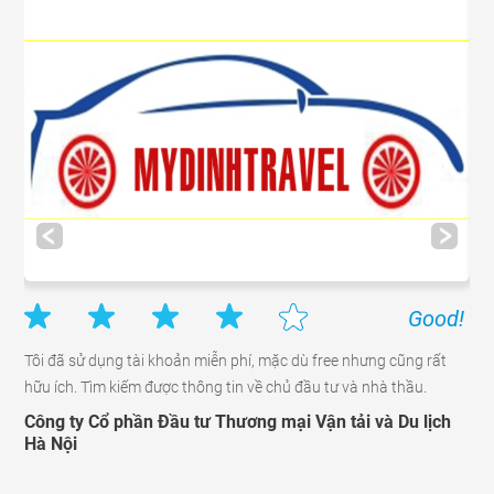
d!
Good!
Tôi đã sử dụng tài khoản miễn phí, mặc dù free nhưng cũng rất
Phầ
tìm
hữu ích. Tìm kiếm được thông tin về chủ đầu tư và nhà thầu.
trú
háp
nha
Công ty Cổ phần Đầu tư Thương mại Vận tải và Du lịch
Hà Nội
Cô