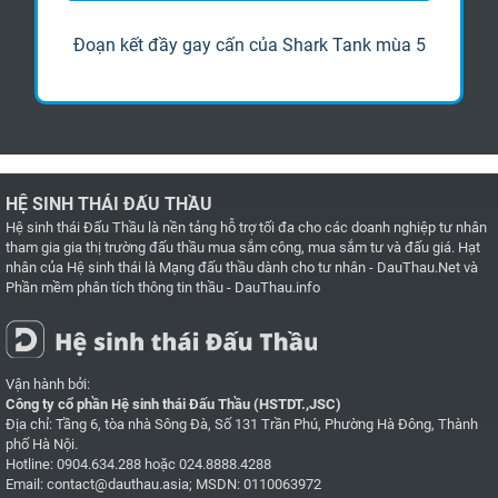
ấp
Đoạn kết đầy gay cấn của Shark Tank mùa 5
HỆ SINH THÁI ĐẤU THẦU
Hệ sinh thái Đấu Thầu là nền tảng hỗ trợ tối đa cho các doanh nghiệp tư nhân
tham gia gia thị trường đấu thầu mua sắm công, mua sắm tư và đấu giá. Hạt
nhân của Hệ sinh thái là
Mạng đấu thầu dành cho tư nhân - DauThau.Net
và
Phần mềm phân tích thông tin thầu - DauThau.info
Vận hành bởi:
Công ty cổ phần Hệ sinh thái Đấu Thầu (HSTDT.,JSC)
Địa chỉ: Tầng 6, tòa nhà Sông Đà, Số 131 Trần Phú, Phường Hà Đông, Thành
phố Hà Nội.
Hotline:
0904.634.288
hoặc
024.8888.4288
Email:
contact@dauthau.asia
; MSDN: 0110063972