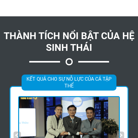
THÀNH TÍCH NỔI BẬT CỦA HỆ
SINH THÁI
KẾT QUẢ CHO SỰ NỖ LỰC CỦA CẢ TẬP
THỂ