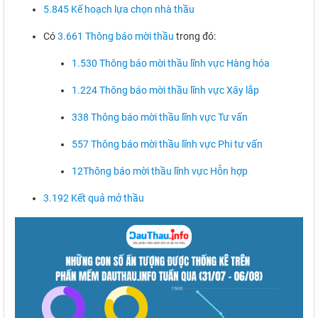
5.845 Kế hoạch lựa chọn nhà thầu
Có
3.661 Thông báo mời thầu
trong đó:
1.530 Thông báo mời thầu lĩnh vực Hàng hóa
1.224 Thông báo mời thầu lĩnh vực Xây lắp
338 Thông báo mời thầu lĩnh vực Tư vấn
557 Thông báo mời thầu lĩnh vực Phi tư vấn
12Thông báo mời thầu lĩnh vực Hỗn hợp
3.192 Kết quả mở thầu