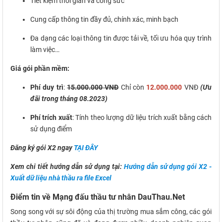
Tiết kiệm thời gian và công sức
Cung cấp thông tin đầy đủ, chính xác, minh bạch
Đa dạng các loại thông tin được tải về, tối ưu hóa quy trình
làm việc…
Giá gói phần mềm:
Phí duy trì
:
15.000.000 VNĐ
Chỉ còn
12.000.000
VNĐ
(Ưu
đãi trong tháng 08.2023)
Phí trích xuất
: Tính theo lượng dữ liệu trích xuất bằng cách
sử dụng điểm
Đăng ký gói X2 ngay
TẠI ĐÂY
Xem chi tiết hướng dẫn sử dụng tại:
Hướng dẫn sử dụng gói X2 -
Xuất dữ liệu nhà thầu ra file Excel
Điểm tin về Mạng đấu thầu tư nhân DauThau.Net
Song song với sự sôi động của thị trường mua sắm công, các gói