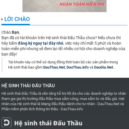
LỜI CHÀO
Chào
Bạn
,
Bạn đã có tài khoản trên Hệ sinh thái Đấu Thầu chưa? Nếu chưa thì
hãy bấm
đăng ký ngay tại đây nhé
, việc này chỉ mất 5 phút và hoàn
toàn miễn phí nhưng sẽ đem lại rất nhiều cơ hội cho doanh nghiệp của
bạn đấy!
Tài khoản này có thể sử dụng đồng thời toàn bộ các sản phẩm trong
Hệ sinh thái bao gồm
DauThau.Net
,
DauThau.info
và
DauGia.Net
.
HỆ SINH THÁI ĐẤU THẦU
Hệ sinh thái Đấu Thầu là nền tảng hỗ trợ tối đa cho các doanh nghiệp tư nhân
tham gia gia thị trường đấu thầu mua sắm công, mua sắm tư và đấu giá. Hạt
nhân của Hệ sinh thái là
Mạng đấu thầu dành cho tư nhân - DauThau.Net
và
Phần mềm phân tích thông tin thầu - DauThau.info