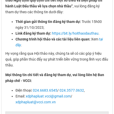
thảo Nghị định quy định chi tiết một số điều và biện pháp thi
hành Luật Đấu thầu về lựa chọn nhà thầu”
, vui lòng đăng ký
tham dự theo các thông tin dưới đây:
Thời gian gửi thông tin đăng ký tham dự:
Trước 15h00
ngày 31/10/2023;
Link đăng ký tham dự:
https://bit.ly/hoithaodauthau
.
Chương trình hội thảo và các tài liệu liên quan:
Xem
tại
đây
.
Hy vọng rằng qua Hội thảo này, chúng ta sẽ có các góp ý hiệu
quả, góp phần thúc đẩy sự phát triển bền vững trong lĩnh vực đấu
thầu.
Mọi thông tin chi tiết và đăng ký tham dự, vui lòng liên hệ Ban
pháp chế - VCCI:
Điện thoại:
024.6683.6545
/
024.3577.0632
,
Email:
xdphapluat.vcci@gmail.com
/
xdphapluat@vcci.com.vn