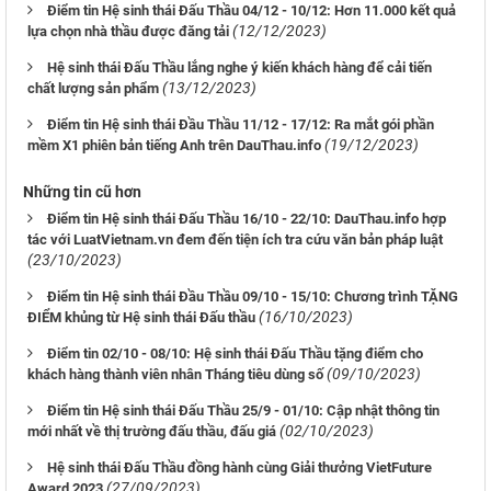
Điểm tin Hệ sinh thái Đấu Thầu 04/12 - 10/12: Hơn 11.000 kết quả
(12/12/2023)
lựa chọn nhà thầu được đăng tải
Hệ sinh thái Đấu Thầu lắng nghe ý kiến khách hàng để cải tiến
(13/12/2023)
chất lượng sản phẩm
Điểm tin Hệ sinh thái Đầu Thầu 11/12 - 17/12: Ra mắt gói phần
(19/12/2023)
mềm X1 phiên bản tiếng Anh trên DauThau.info
Những tin cũ hơn
Điểm tin Hệ sinh thái Đấu Thầu 16/10 - 22/10: DauThau.info hợp
tác với LuatVietnam.vn đem đến tiện ích tra cứu văn bản pháp luật
(23/10/2023)
Điểm tin Hệ sinh thái Đầu Thầu 09/10 - 15/10: Chương trình TẶNG
(16/10/2023)
ĐIỂM khủng từ Hệ sinh thái Đấu thầu
Điểm tin 02/10 - 08/10: Hệ sinh thái Đấu Thầu tặng điểm cho
(09/10/2023)
khách hàng thành viên nhân Tháng tiêu dùng số
Điểm tin Hệ sinh thái Đấu Thầu 25/9 - 01/10: Cập nhật thông tin
(02/10/2023)
mới nhất về thị trường đấu thầu, đấu giá
Hệ sinh thái Đấu Thầu đồng hành cùng Giải thưởng VietFuture
(27/09/2023)
Award 2023