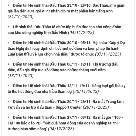
Điểm tin Hệ sinh thái Đấu Thầu 23/10 - 29/10: DauThau.info giảm
giá lên đến 40% gói VIP7 nhân dịp ra mắt phiên bản tiếng Anh
(31/10/2023)
Hệ sinh thái Đấu Thầu tổ chức tập huấn đào tạo cho công đoàn
(04/11/2023)
các khu công nghiệp tỉnh Bắc Ninh
Điểm tin Hệ sinh thái Đầu Thầu 30/10 - 05/11: Hội thảo “Góp ý Dự
thảo Nghị định quy định chi tiết một số điều và biện pháp thi hành
(07/11/2023)
Luật Đấu thầu về lựa chọn nhà thầu” được tổ chức
Điểm tin Hệ sinh thái Đầu Thầu 06/11 - 12/11: Thị trường đấu
thầu, đấu giá tiếp tục sôi động vào những tháng cuối năm
(13/11/2023)
Điểm tin Hệ sinh thái Đấu Thầu 13/11 -19/11: Hàng loạt gói thầu y
(20/11/2023)
tế thu hút đông đảo nhà thầu tham dự
Điểm tin Hệ sinh thái Đầu Thầu 20/11 - 26/11: Ra mắt Trung tâm
(28/11/2023)
Tư vấn và hỗ trợ đấu thầu - Support Center
Điểm tin Hệ sinh thái Đầu Thầu 27/11 - 03/12: Ra mắt gói T100 -
Tải 100 báo cáo PDF "Kết quả hoạt động của doanh nghiệp tại thị
(04/12/2023)
trường Mua sắm công"