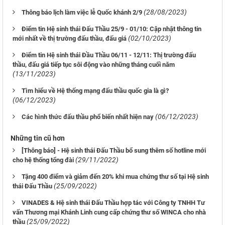
(28/08/2023)
Thông báo lịch làm việc lễ Quốc khánh 2/9
Điểm tin Hệ sinh thái Đấu Thầu 25/9 - 01/10: Cập nhật thông tin
(02/10/2023)
mới nhất về thị trường đấu thầu, đấu giá
Điểm tin Hệ sinh thái Đầu Thầu 06/11 - 12/11: Thị trường đấu
thầu, đấu giá tiếp tục sôi động vào những tháng cuối năm
(13/11/2023)
Tìm hiểu về Hệ thống mạng đấu thầu quốc gia là gì?
(06/12/2023)
(06/12/2023)
Các hình thức đấu thầu phổ biến nhất hiện nay
Những tin cũ hơn
[Thông báo] - Hệ sinh thái Đấu Thầu bổ sung thêm số hotline mới
(29/11/2022)
cho hệ thống tổng đài
Tặng 400 điểm và giảm đến 20% khi mua chứng thư số tại Hệ sinh
(25/09/2022)
thái Đấu Thầu
VINADES & Hệ sinh thái Đấu Thầu hợp tác với Công ty TNHH Tư
vấn Thương mại Khánh Linh cung cấp chứng thư số WINCA cho nhà
(25/09/2022)
thầu