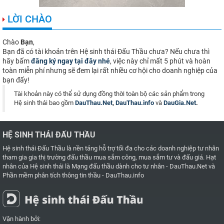
LỜI CHÀO
Chào
Bạn
,
Bạn đã có tài khoản trên Hệ sinh thái Đấu Thầu chưa? Nếu chưa thì
hãy bấm
đăng ký ngay tại đây nhé
, việc này chỉ mất 5 phút và hoàn
toàn miễn phí nhưng sẽ đem lại rất nhiều cơ hội cho doanh nghiệp của
bạn đấy!
Tài khoản này có thể sử dụng đồng thời toàn bộ các sản phẩm trong
Hệ sinh thái bao gồm
DauThau.Net
,
DauThau.info
và
DauGia.Net
.
HỆ SINH THÁI ĐẤU THẦU
Hệ sinh thái Đấu Thầu là nền tảng hỗ trợ tối đa cho các doanh nghiệp tư nhân
tham gia gia thị trường đấu thầu mua sắm công, mua sắm tư và đấu giá. Hạt
nhân của Hệ sinh thái là
Mạng đấu thầu dành cho tư nhân - DauThau.Net
và
Phần mềm phân tích thông tin thầu - DauThau.info
Vận hành bởi: