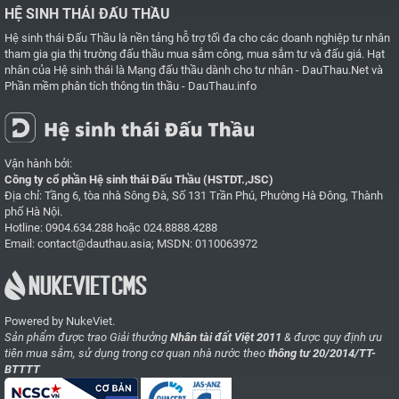
HỆ SINH THÁI ĐẤU THẦU
Hệ sinh thái Đấu Thầu là nền tảng hỗ trợ tối đa cho các doanh nghiệp tư nhân
tham gia gia thị trường đấu thầu mua sắm công, mua sắm tư và đấu giá. Hạt
nhân của Hệ sinh thái là
Mạng đấu thầu dành cho tư nhân - DauThau.Net
và
Phần mềm phân tích thông tin thầu - DauThau.info
Vận hành bởi:
Công ty cổ phần Hệ sinh thái Đấu Thầu (HSTDT.,JSC)
Địa chỉ: Tầng 6, tòa nhà Sông Đà, Số 131 Trần Phú, Phường Hà Đông, Thành
phố Hà Nội.
Hotline:
0904.634.288
hoặc
024.8888.4288
Email:
contact@dauthau.asia
; MSDN: 0110063972
Powered by NukeViet.
Sản phẩm được trao Giải thưởng
Nhân tài đất Việt 2011
& được quy định ưu
tiên mua sắm, sử dụng trong cơ quan nhà nước theo
thông tư 20/2014/TT-
BTTTT