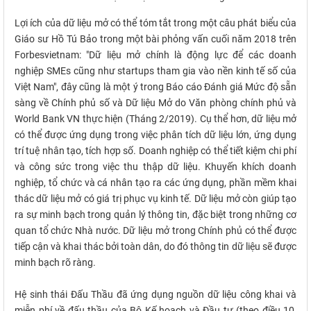
Lợi ích của dữ liệu mở có thể tóm tắt trong một câu phát biểu của
Giáo sư Hồ Tú Bảo trong một bài phỏng vấn cuối năm 2018 trên
Forbesvietnam: "Dữ liệu mở chính là động lực để các doanh
nghiệp SMEs cũng như startups tham gia vào nền kinh tế số của
Việt Nam", đây cũng là một ý trong Báo cáo Đánh giá Mức độ sẵn
sàng về Chính phủ số và Dữ liệu Mở do Văn phòng chính phủ và
World Bank VN thực hiện (Tháng 2/2019). Cụ thể hơn, dữ liệu mở
có thể được ứng dụng trong việc phân tích dữ liệu lớn, ứng dụng
trí tuệ nhân tạo, tích hợp số. Doanh nghiệp có thể tiết kiệm chi phí
và công sức trong việc thu thập dữ liệu. Khuyến khích doanh
nghiệp, tổ chức và cá nhân tạo ra các ứng dụng, phần mềm khai
thác dữ liệu mở có giá trị phục vụ kinh tế. Dữ liệu mở còn giúp tạo
ra sự minh bạch trong quản lý thông tin, đặc biệt trong những cơ
quan tổ chức Nhà nước. Dữ liệu mở trong Chính phủ có thể được
tiếp cận và khai thác bởi toàn dân, do đó thông tin dữ liệu sẽ được
minh bạch rõ ràng.
Hệ sinh thái Đấu Thầu đã ứng dụng nguồn dữ liệu công khai và
miễn phí về đấu thầu của Bộ Kế hoạch và Đầu tư (theo điều 10,