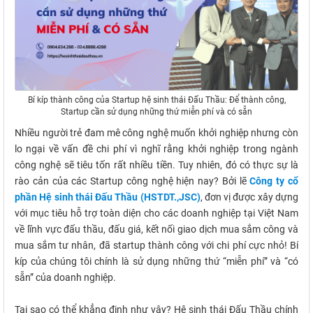
Bí kíp thành công của Startup hệ sinh thái Đấu Thầu: Để thành công,
Startup cần sử dụng những thứ miễn phí và có sẵn
Nhiều người trẻ đam mê công nghệ muốn khởi nghiệp nhưng còn
lo ngại về vấn đề chi phí vì nghĩ rằng khởi nghiệp trong ngành
công nghệ sẽ tiêu tốn rất nhiều tiền. Tuy nhiên, đó có thực sự là
rào cản của các Startup công nghệ hiện nay? Bởi lẽ
Công ty cổ
phần Hệ sinh thái Đấu Thầu (HSTDT.,JSC)
, đơn vị được xây dựng
với mục tiêu hỗ trợ toàn diện cho các doanh nghiệp tại Việt Nam
về lĩnh vực đấu thầu, đấu giá, kết nối giao dịch mua sắm công và
mua sắm tư nhân, đã startup thành công với chi phí cực nhỏ! Bí
kíp của chúng tôi chính là sử dụng những thứ “miễn phí” và “có
sẵn” của doanh nghiệp.
Tại sao có thể khẳng định như vậy? Hệ sinh thái Đấu Thầu chính