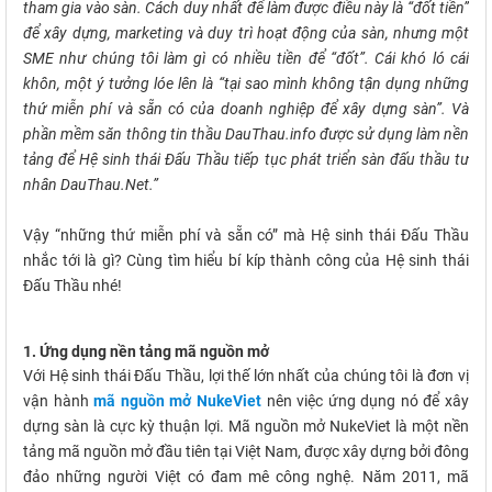
tham gia vào sàn. Cách duy nhất để làm được điều này là “đốt tiền”
để xây dựng, marketing và duy trì hoạt động của sàn, nhưng một
SME như chúng tôi làm gì có nhiều tiền để “đốt”. Cái khó ló cái
khôn, một ý tưởng lóe lên là “tại sao mình không tận dụng những
thứ miễn phí và sẵn có của doanh nghiệp để xây dựng sàn”. Và
phần mềm săn thông tin thầu DauThau.info được sử dụng làm nền
tảng để Hệ sinh thái Đấu Thầu tiếp tục phát triển sàn đấu thầu tư
nhân DauThau.Net.”
Vậy “những thứ miễn phí và sẵn có” mà Hệ sinh thái Đấu Thầu
nhắc tới là gì? Cùng tìm hiểu bí kíp thành công của Hệ sinh thái
Đấu Thầu nhé!
1. Ứng dụng nền tảng mã nguồn mở
Với Hệ sinh thái Đấu Thầu, lợi thế lớn nhất của chúng tôi là đơn vị
vận hành
mã nguồn mở NukeViet
nên việc ứng dụng nó để xây
dựng sàn là cực kỳ thuận lợi. Mã nguồn mở NukeViet là một nền
tảng mã nguồn mở đầu tiên tại Việt Nam, được xây dựng bởi đông
đảo những người Việt có đam mê công nghệ. Năm 2011, mã