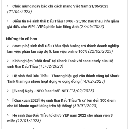
Chúc mừng ngày báo chí cách mạng Việt Nam 21/06/2023
(21/06/2023)
Điểm tin Hệ sinh thái Đấu Thầu 19/06 - 25/06: DauThau.info giảm
(27/06/2023)
giá 40% cho VIP1, VIP2 phiên bản tiếng Anh
Những tin cũ hơn
Startup hệ sinh thái Đấu Thầu định hướng trở thành doanh nghiệp
(22/02/2023)
làm việc phân tán cấp độ 5: làm việc online 100%
Kinh nghiệm “chốt deal” tại Shark Tank với case study của Hệ
(15/02/2023)
sinh thái Đấu Thầu
Hệ sinh thái Đấu Thầu - Thương hiệu gọi vốn thành công tại Shark
(14/02/2023)
Tank tham gia nhiều hoạt động vì cộng đồng
(13/02/2023)
[Event] Ngày .INFO "see tình" .NET
[Khai xuân 2023] Hệ sinh thái Đấu Thầu “lì xì” lên đến 300 điểm
(30/01/2023)
cho tài khoản người dùng trên hệ thống!
Hệ sinh thái Đấu Thầu tổ chức YEP năm 2022 cho nhân viên 3
(12/01/2023)
miền