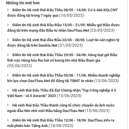
Những tin mới hơn
Điểm tin Hệ sinh thái Đấu Thầu 08/05 - 14/05: Có 6.446 KQLCNT
(16/05/2023)
được đăng tải trong 7 ngày qua
Điểm tin Hệ sinh thái Đầu thầu 15/05 - 21/05: Nhiều gói thầu được
(23/05/2023)
đăng tải trên mạng đấu thầu tư nhân DauThau.Net
Điểm tin Hệ sinh thái đầu thầu 22/05 - 28/05: Loạt tài sản nghìn tỷ
(31/05/2023)
được đăng tải trên DauGia.Net
Điểm tin Hệ sinh thái Đấu Thầu 29/05 - 04/06: Hàng loạt gói thầu
lĩnh vực Hàng hóa thu hút số lượng lớn nhà thầu tham gia
(05/06/2023)
Điểm tin Hệ sinh thái Đầu Thầu 05/06 - 11/06: Nhiều doanh nghiệp
(13/06/2023)
lớn lựa chọn DauThau.Net để đăng tải TBMT tư nhân
Hệ sinh thái Đấu Thầu đã đạt Chứng nhận "Top Công nghiệp 4.0
(15/06/2023)
Việt Nam - I4.0 Awards" 2023
Hệ sinh thái Đấu Thầu thành công tổ chức chuyến du lịch nước
(15/06/2023)
ngoài đầu tiên nhờ mời thầu bằng DauThau.Net
Điểm tin Hệ sinh thái Đấu Thầu 12/06 - 18/06: DauThau.info ra
(19/06/2023)
mắt phiên bản Tiếng Anh