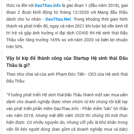
thức ra đời với
DauThau.info
là giai đoạn 1 (đầu năm 2018), giai
đoạn 2 được khởi động từ tháng 12/2020 với Mạng đấu thầu
dành cho tư nhân -
DauThau.Net
. Trong khoảng thời gian hình
thành và phát triển đó, ngay cả năm 2021 khi toàn bộ nền kinh tế
trì trệ và gặp ảnh hưởng vì đại dịch COVID thì Hệ sinh thái Đấu
Thầu vẫn tăng trưởng 165% so với năm 2020 và biên lợi nhuận
trên 50%.
Vậy bí kíp để thành công của Startup Hệ sinh thái Đấu
Thầu là gì?
Theo như chia sẻ của anh Phạm Đức Tiến - CEO của Hệ sinh thái
Đấu Thầu:
“Ý tưởng phát triển Hệ sinh thái Đấu Thầu thành một sàn mua sắm
dành cho doanh nghiệp được nhen nhóm từ khi chúng tôi bắt tay
vào phát triển phần mềm DauThau.info - Phần mềm “săn” tin thầu
vào năm 2018, nhưng mãi đến năm 2020 thì chúng tôi mới thực
hiện được. Có nhiều nguyên do, nhưng cốt yếu là khó khăn trong
việc lôi kéo người dùng (bao gồm cả doanh nghiệp mua và bán)