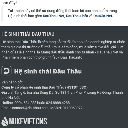
bạn đấy!
Tài khoản này có thể sử dụng đồng thời toàn bộ các sản phẩm trong
Hệ sinh thái bao gồm
DauThau.Net
,
DauThau.info
và
DauGia.Net
.
HỆ SINH THÁI ĐẤU THẦU
Hệ sinh thái Đấu Thầu là nền tảng hỗ trợ tối đa cho các doanh nghiệp tư nhân
tham gia gia thị trường đấu thầu mua sắm công, mua sắm tư và đấu giá. Hạt
nhân của Hệ sinh thái là
Mạng đấu thầu dành cho tư nhân - DauThau.Net
và
Phần mềm phân tích thông tin thầu - DauThau.info
Vận hành bởi:
Công ty cổ phần Hệ sinh thái Đấu Thầu (HSTDT.,JSC)
Địa chỉ: Tầng 6, tòa nhà Sông Đà, Số 131 Trần Phú, Phường Hà Đông, Thành
phố Hà Nội.
Hotline:
0904.634.288
hoặc
024.8888.4288
Email:
contact@dauthau.asia
; MSDN: 0110063972