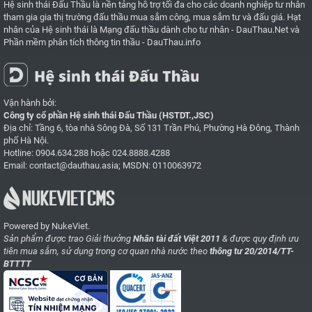
Hệ sinh thái Đấu Thầu là nền tảng hỗ trợ tối đa cho các doanh nghiệp tư nhân
tham gia gia thị trường đấu thầu mua sắm công, mua sắm tư và đấu giá. Hạt
nhân của Hệ sinh thái là
Mạng đấu thầu dành cho tư nhân - DauThau.Net
và
Phần mềm phân tích thông tin thầu - DauThau.info
Vận hành bởi:
Công ty cổ phần Hệ sinh thái Đấu Thầu (HSTDT.,JSC)
Địa chỉ: Tầng 6, tòa nhà Sông Đà, Số 131 Trần Phú, Phường Hà Đông, Thành
phố Hà Nội.
Hotline:
0904.634.288
hoặc
024.8888.4288
Email:
contact@dauthau.asia
; MSDN: 0110063972
Powered by NukeViet.
Sản phẩm được trao Giải thưởng
Nhân tài đất Việt 2011
& được quy định ưu
tiên mua sắm, sử dụng trong cơ quan nhà nước theo
thông tư 20/2014/TT-
BTTTT