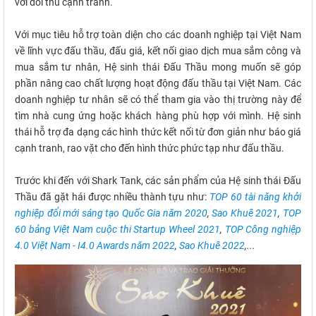
với đối thủ cạnh tranh.
Với mục tiêu hỗ trợ toàn diện cho các doanh nghiệp tại Việt Nam
về lĩnh vực đấu thầu, đấu giá, kết nối giao dịch mua sắm công và
mua sắm tư nhân, Hệ sinh thái Đấu Thầu mong muốn sẽ góp
phần nâng cao chất lượng hoạt động đấu thầu tại Việt Nam. Các
doanh nghiệp tư nhân sẽ có thể tham gia vào thị trường này để
tìm nhà cung ứng hoặc khách hàng phù hợp với mình. Hệ sinh
thái hỗ trợ đa dạng các hình thức kết nối từ đơn giản như báo giá
cạnh tranh, rao vặt cho đến hình thức phức tạp như đấu thầu.
Trước khi đến với Shark Tank, các sản phẩm của Hệ sinh thái Đấu
Thầu đã gặt hái được nhiều thành tựu như:
TOP 60 tài năng khởi
nghiệp đổi mới sáng tạo Quốc Gia năm 2020
,
Sao Khuê 2021
,
TOP
60 bảng Việt Nam cuộc thi Startup Wheel 2021
,
TOP Công nghiệp
4.0 Việt Nam - I4.0 Awards năm 2022
,
Sao Khuê 2022
,...