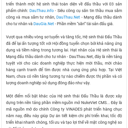
triển thành một hệ sinh thái toàn diện về đấu thầu với 03 sản
phẩm chính:
DauThau.info
- Siêu công cụ săn tin thầu mua sắm
công và mua sắm tư nhân,
DauThau.Net
- Mạng đấu thầu dành
cho tư nhân và
DauGia.Net
- Phần mềm “săn” tài sản đấu giá.
Vượt qua nhiều vòng sơ tuyển và tăng tốc, Hệ sinh thái Đấu Thầu
đã để lại ấn tượng tốt với Hội đồng tuyển chọn bởi khả năng ứng
dụng và tiềm năng trong tương lai. Hạt nhân của Hệ sinh thái là
Mạng đấu thầu dành cho tư nhân - DauThau.Net, đây là nền tảng
tuyệt vời cho các doanh nghiệp thực hiện mời thầu, mời chào
hàng cạnh tranh để tìm được nhà cung ứng phù hợp. Tại Việt
Nam, chưa có nền tảng tương tự nào chiếm được thị phần và có
lượng doanh nghiệp sử dụng đông đảo như vậy.
Một điểm nổi bật khác của Hệ sinh thái Đấu Thầu là được xây
dựng trên nền tảng phần mềm nguồn mở NukeViet CMS... Đây là
mã nguồn mở do chính Công ty VINADES phát triển hàng chục
năm nay, điều này giúp Dự án tiết kiệm chi phí triển khai, tốc độ
triển khai nhanh chóng, tối ưu và tạo lợi thế về mặt công nghệ so