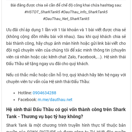
Bài đăng được chia sẻ cần để chế độ công khai chứa hashtag sau:
#HSTDT_SharkTank5 #DauThau_info_SharkTank5
#DauThau_Net_SharkTank5
Ưu đãi chỉ áp dụng 1 lần với 1 tài khoản và 1 bài viết được chia sẻ
(không cộng dồn nhiều bài với nhau). Sau khi quý khách chia sẻ
bài thành công, hãy chụp ảnh màn hình hoặc gửi link bài viết cho
đội ngũ chuyên viên của chúng tôi để xác minh thông tin (chuyên
viên cá nhân hoặc các kênh chat Zalo, Facebook,...). Hệ sinh thái
Đấu Thầu sẽ tặng ngay ưu đãi cho quý khách.
Nếu có thắc mắc hoặc cần hỗ trợ, quý khách hãy liên hệ ngay với
chuyên viên tư vấn của Hệ sinh thái Đấu Thầu:
Hotline:
0904634288
Facebook:
m.me/dauthau.net
Hệ sinh thái Đấu Thầu có gọi vốn thành công trên Shark
Tank - Thương vụ bạc tỷ hay không?
Shark Tank là một chương trình truyền hình thực tế thuộc bản