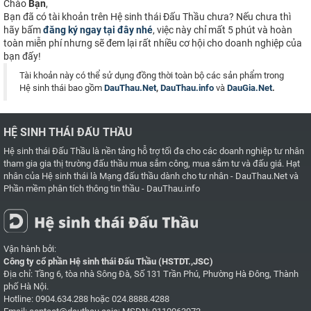
Chào
Bạn
,
Bạn đã có tài khoản trên Hệ sinh thái Đấu Thầu chưa? Nếu chưa thì
hãy bấm
đăng ký ngay tại đây nhé
, việc này chỉ mất 5 phút và hoàn
toàn miễn phí nhưng sẽ đem lại rất nhiều cơ hội cho doanh nghiệp của
bạn đấy!
Tài khoản này có thể sử dụng đồng thời toàn bộ các sản phẩm trong
Hệ sinh thái bao gồm
DauThau.Net
,
DauThau.info
và
DauGia.Net
.
HỆ SINH THÁI ĐẤU THẦU
Hệ sinh thái Đấu Thầu là nền tảng hỗ trợ tối đa cho các doanh nghiệp tư nhân
tham gia gia thị trường đấu thầu mua sắm công, mua sắm tư và đấu giá. Hạt
nhân của Hệ sinh thái là
Mạng đấu thầu dành cho tư nhân - DauThau.Net
và
Phần mềm phân tích thông tin thầu - DauThau.info
Vận hành bởi:
Công ty cổ phần Hệ sinh thái Đấu Thầu (HSTDT.,JSC)
Địa chỉ: Tầng 6, tòa nhà Sông Đà, Số 131 Trần Phú, Phường Hà Đông, Thành
phố Hà Nội.
Hotline:
0904.634.288
hoặc
024.8888.4288