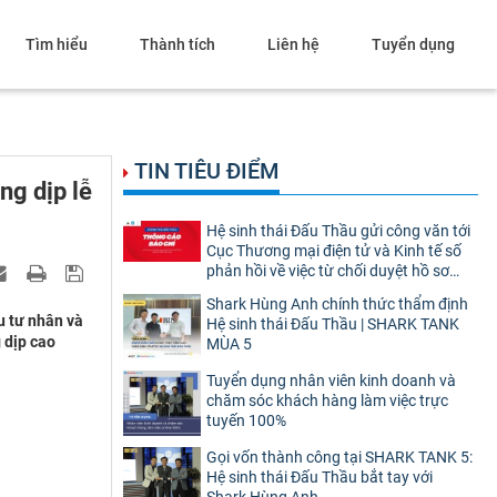
Tìm hiểu
Thành tích
Liên hệ
Tuyển dụng
TIN TIÊU ĐIỂM
ng dịp lễ
Hệ sinh thái Đấu Thầu gửi công văn tới
Cục Thương mại điện tử và Kinh tế số
phản hồi về việc từ chối duyệt hồ sơ
website thương mại điện tử bán hàng
Shark Hùng Anh chính thức thẩm định
u tư nhân và
Hệ sinh thái Đấu Thầu | SHARK TANK
 dịp cao
MÙA 5
Tuyển dụng nhân viên kinh doanh và
chăm sóc khách hàng làm việc trực
tuyến 100%
Gọi vốn thành công tại SHARK TANK 5:
Hệ sinh thái Đấu Thầu bắt tay với
Shark Hùng Anh