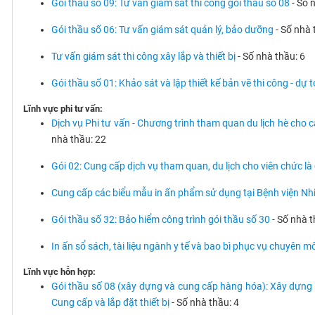
Gói thầu số 09: Tư vấn giám sát thi công gói thầu số 08
- Số 
Gói thầu số 06: Tư vấn giám sát quản lý, bảo dưỡng
- Số nhà 
Tư vấn giám sát thi công xây lắp và thiết bị
- Số nhà thầu: 6
Gói thầu số 01: Khảo sát và lập thiết kế bản vẽ thi công - dự 
Lĩnh vực phi tư vấn:
Dịch vụ Phi tư vấn - Chương trình tham quan du lịch hè cho
nhà thầu: 22
Gói 02: Cung cấp dịch vụ tham quan, du lịch cho viên chức l
Cung cấp các biểu mẫu in ấn phẩm sử dụng tại Bệnh viện N
Gói thầu số 32: Bảo hiểm công trình gói thầu số 30
- Số nhà t
In ấn sổ sách, tài liệu ngành y tế và bao bì phục vụ chuyên
Lĩnh vực hỗn hợp:
Gói thầu số 08 (xây dựng và cung cấp hàng hóa): Xây dựng T
Cung cấp và lắp đặt thiết bị
- Số nhà thầu: 4