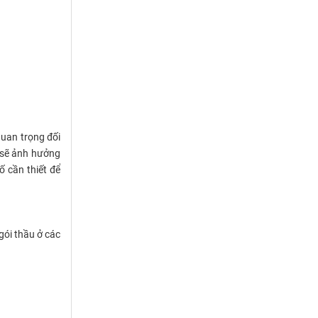
 quan trọng đối
h sẽ ảnh hưởng
ố cần thiết để
gói thầu ở các