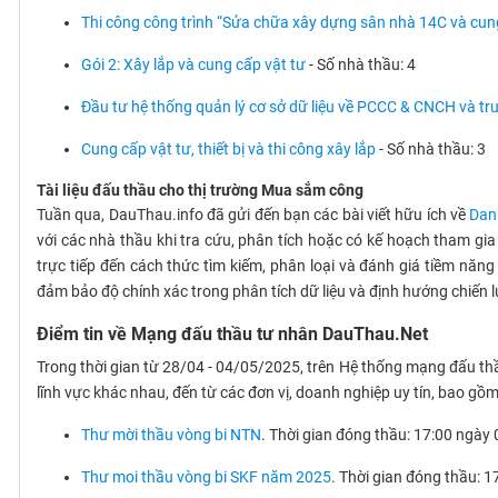
Thi công công trình “Sửa chữa xây dựng sân nhà 14C và cung
Gói 2: Xây lắp và cung cấp vật tư
- Số nhà thầu: 4
Đầu tư hệ thống quản lý cơ sở dữ liệu về PCCC & CNCH và tru
Cung cấp vật tư, thiết bị và thi công xây lắp
- Số nhà thầu: 3
Tài liệu đấu thầu cho thị trường Mua sắm công
Tuần qua, DauThau.info đã gửi đến bạn các bài viết hữu ích về
Dan
với các nhà thầu khi tra cứu, phân tích hoặc có kế hoạch tham gia
trực tiếp đến cách thức tìm kiếm, phân loại và đánh giá tiềm năng
đảm bảo độ chính xác trong phân tích dữ liệu và định hướng chiến 
Điểm tin về Mạng đấu thầu tư nhân DauThau.Net
Trong thời gian từ 28/04 - 04/05/2025, trên Hệ thống mạng đấu th
lĩnh vực khác nhau, đến từ các đơn vị, doanh nghiệp uy tín, bao gồm
Thư mời thầu vòng bi NTN
. Thời gian đóng thầu: 17:00 ngà
Thư moi thầu vòng bi SKF năm 2025
. Thời gian đóng thầu: 