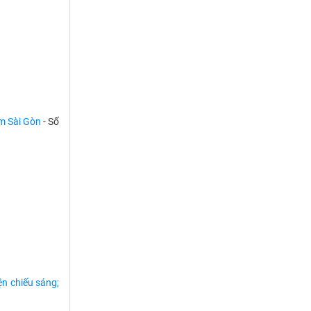
am Sài Gòn
- Số
ện chiếu sáng;