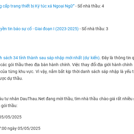
 cấp trang thiết bị Ký túc xá Ngoại Ngữ”
- Số nhà thầu: 4
yền tin báo sự cố - Giai đoạn I (2023-2025)
- Số nhà thầu: 3
h sách 34 tỉnh thành sau sáp nhập mới nhất (dự kiến)
. Đây là thông tin
 các gói thầu theo địa bàn hành chính. Việc thay đổi địa giới hành chín
 của từng khu vực. Vì vậy, nắm bắt kịp thời danh sách sáp nhập là yếu t
lược dự thầu.
ầu tư nhân DauThau.Net đang mời thầu, tìm nhà thầu chào giá rất nhiều 
 gói thầu:
y 05/05/2025
17:00 ngày 05/05/2025