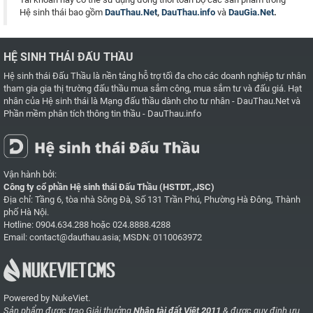
Hệ sinh thái bao gồm
DauThau.Net
,
DauThau.info
và
DauGia.Net
.
HỆ SINH THÁI ĐẤU THẦU
Hệ sinh thái Đấu Thầu là nền tảng hỗ trợ tối đa cho các doanh nghiệp tư nhân
tham gia gia thị trường đấu thầu mua sắm công, mua sắm tư và đấu giá. Hạt
nhân của Hệ sinh thái là
Mạng đấu thầu dành cho tư nhân - DauThau.Net
và
Phần mềm phân tích thông tin thầu - DauThau.info
Vận hành bởi:
Công ty cổ phần Hệ sinh thái Đấu Thầu (HSTDT.,JSC)
Địa chỉ: Tầng 6, tòa nhà Sông Đà, Số 131 Trần Phú, Phường Hà Đông, Thành
phố Hà Nội.
Hotline:
0904.634.288
hoặc
024.8888.4288
Email:
contact@dauthau.asia
; MSDN: 0110063972
Powered by NukeViet.
Sản phẩm được trao Giải thưởng
Nhân tài đất Việt 2011
& được quy định ưu