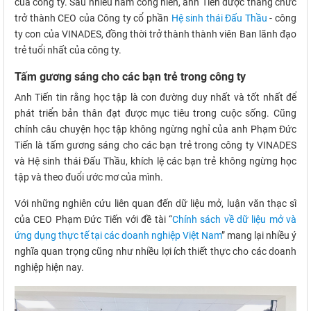
của công ty. Sau nhiều năm cống hiến, anh Tiến được thăng chức
trở thành CEO của Công ty cổ phần
Hệ sinh thái Đấu Thầu
- công
ty con của VINADES, đồng thời trở thành thành viên Ban lãnh đạo
trẻ tuổi nhất của công ty.
Tấm gương sáng cho các bạn trẻ trong công ty
Anh Tiến tin rằng học tập là con đường duy nhất và tốt nhất để
phát triển bản thân đạt được mục tiêu trong cuộc sống. Cũng
chính câu chuyện học tập không ngừng nghỉ của anh Phạm Đức
Tiến là tấm gương sáng cho các bạn trẻ trong công ty VINADES
và Hệ sinh thái Đấu Thầu, khích lệ các bạn trẻ không ngừng học
tập và theo đuổi ước mơ của mình.
Với những nghiên cứu liên quan đến dữ liệu mở, luận văn thạc sĩ
của CEO Phạm Đức Tiến với đề tài “
Chính sách về dữ liệu mở và
ứng dụng thực tế tại các doanh nghiệp Việt Nam
” mang lại nhiều ý
nghĩa quan trọng cũng như nhiều lợi ích thiết thực cho các doanh
nghiệp hiện nay.