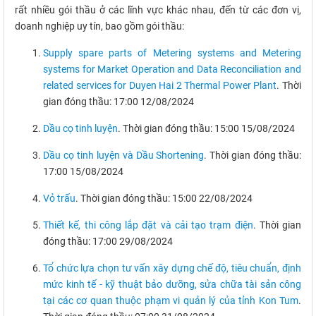
rất nhiều gói thầu ở các lĩnh vực khác nhau, đến từ các đơn vị,
doanh nghiệp uy tín, bao gồm gói thầu:
Supply spare parts of Metering systems and Metering
systems for Market Operation and Data Reconciliation and
related services for Duyen Hai 2 Thermal Power Plant
. Thời
gian đóng thầu: 17:00 12/08/2024
Dầu cọ tinh luyện
. Thời gian đóng thầu: 15:00 15/08/2024
Dầu cọ tinh luyện và Dầu Shortening
. Thời gian đóng thầu:
17:00 15/08/2024
Vỏ trấu
. Thời gian đóng thầu: 15:00 22/08/2024
Thiết kế, thi công lắp đặt và cải tạo trạm điện
. Thời gian
đóng thầu: 17:00 29/08/2024
Tổ chức lựa chọn tư vấn xây dựng chế độ, tiêu chuẩn, định
mức kinh tế - kỹ thuật bảo dưỡng, sửa chữa tài sản công
tại các cơ quan thuộc phạm vi quản lý của tỉnh Kon Tum
.