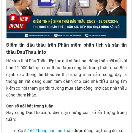
Điểm tin đấu thầu trên Phần mềm phân tích và săn tin
thầu DauThau.info
Hệ sinh thái Đấu Thầu tiếp tục ghi nhận hoạt động thầu sôi nổi với
hơn 11.000 kết quả mở thầu được công bố trong tuần qua. Bên
cạnh các thông tin khác về thị trường mua sắm công, đây là
thông tin rất đáng quan tâm dành cho các nhà thầu đang tìm
kiếm cơ hội tham gia thị trường mua sắm công, mời các nhà thầu
cùng tham khảo.
Con số nổi bật trong tuần
Hãy cùng DauThau.info điểm lại những con số ấn tượng trong
tuần:
Có
5.169 Thông báo mời thầu
được đăng tải, trong đó có: