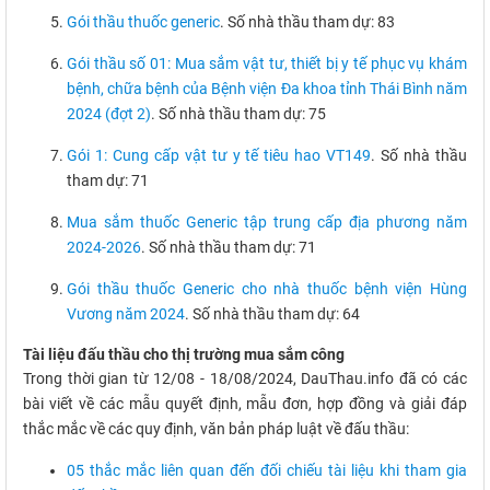
Gói thầu thuốc generic
. Số nhà thầu tham dự: 83
Gói thầu số 01: Mua sắm vật tư, thiết bị y tế phục vụ khám
bệnh, chữa bệnh của Bệnh viện Đa khoa tỉnh Thái Bình năm
2024 (đợt 2)
. Số nhà thầu tham dự: 75
Gói 1: Cung cấp vật tư y tế tiêu hao VT149
. Số nhà thầu
tham dự: 71
Mua sắm thuốc Generic tập trung cấp địa phương năm
2024-2026
. Số nhà thầu tham dự: 71
Gói thầu thuốc Generic cho nhà thuốc bệnh viện Hùng
Vương năm 2024
. Số nhà thầu tham dự: 64
Tài liệu đấu thầu cho thị trường mua sắm công
Trong thời gian từ 12/08 - 18/08/2024, DauThau.info đã có các
bài viết về các mẫu quyết định, mẫu đơn, hợp đồng và giải đáp
thắc mắc về các quy định, văn bản pháp luật về đấu thầu:
05 thắc mắc liên quan đến đối chiếu tài liệu khi tham gia