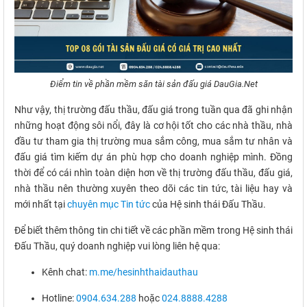
Điểm tin về phần mềm săn tài sản đấu giá DauGia.Net
Như vậy, thị trường đấu thầu, đấu giá trong tuần qua đã ghi nhận
những hoạt động sôi nổi, đây là cơ hội tốt cho các nhà thầu, nhà
đầu tư tham gia thị trường mua sắm công, mua sắm tư nhân và
đấu giá tìm kiếm dự án phù hợp cho doanh nghiệp mình. Đồng
thời để có cái nhìn toàn diện hơn về thị trường đấu thầu, đấu giá,
nhà thầu nên thường xuyên theo dõi các tin tức, tài liệu hay và
mới nhất tại
chuyên mục Tin tức
của Hệ sinh thái Đấu Thầu.
Để biết thêm thông tin chi tiết về các phần mềm trong Hệ sinh thái
Đấu Thầu, quý doanh nghiệp vui lòng liên hệ qua:
Kênh chat:
m.me/hesinhthaidauthau
Hotline:
0904.634.288
hoặc
024.8888.4288