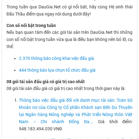
Trong tuần qua DauGia.Net có gì nổi bật, hãy cùng Hệ sinh thái
Đấu Thầu điểm qua ngay nội dung dưới đây!
Con số nổi bật trong tuần
Nếu bạn quan tâm đến các gói tài sản trên DauGia.Net thì những
con số nổi bật trong tuần vừa qua là điều bạn không nên bỏ lỡ, cụ
thể:
2.370 thông báo công khai việc đấu giá
444 thông báo lựa chọn tổ chức đấu giá
08 gói tài sản đấu giá có giá trị cao nhất
08 gói tài sản đấu giá có giá trị cao nhất trong thời gian này là:
Thông báo việc đấu giá đối với danh mục tài sản: Toàn bộ
khoản nợ của Công ty Cổ phần Khách sạn Bến Du Thuyền
tại Ngân hàng Nông nghiệp và Phát triển Nông thôn Việt
Nam – Chi nhánh Đống Đa…
. Giá khởi điểm:
948.183.494.030 VNĐ