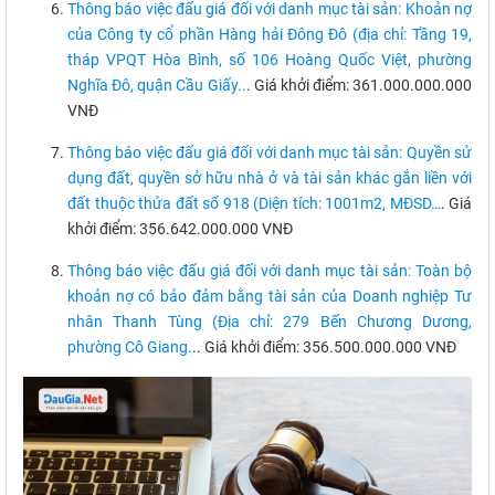
Thông báo việc đấu giá đối với danh mục tài sản: Khoản nợ
của Công ty cổ phần Hàng hải Đông Đô (địa chỉ: Tầng 19,
tháp VPQT Hòa Bình, số 106 Hoàng Quốc Việt, phường
Nghĩa Đô, quận Cầu Giấy..
. Giá khởi điểm: 361.000.000.000
VNĐ
Thông báo việc đấu giá đối với danh mục tài sản: Quyền sử
dụng đất, quyền sở hữu nhà ở và tài sản khác gắn liền với
đất thuộc thửa đất số 918 (Diện tích: 1001m2, MĐSD…
. Giá
khởi điểm: 356.642.000.000 VNĐ
Thông báo việc đấu giá đối với danh mục tài sản: Toàn bộ
khoản nợ có bảo đảm bằng tài sản của Doanh nghiệp Tư
nhân Thanh Tùng (Địa chỉ: 279 Bến Chương Dương,
phường Cô Giang.
.. Giá khởi điểm: 356.500.000.000 VNĐ