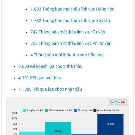
1.883 Thông báo mời thầu lĩnh vực Hàng hóa
1.782 Thông báo mời thầu lĩnh vực Xây lắp
742 Thông báo mời thầu lĩnh vực Tư vấn
758 Thông báo mời thầu lĩnh vực Phi tư vấn
4 Thông báo mời thầu lĩnh vực Hỗn hợp
8.684 Kế hoạch lựa chọn nhà thầu
4.101 Kết quả mở thầu
11.380 Kết quả lựa chọn nhà thầu