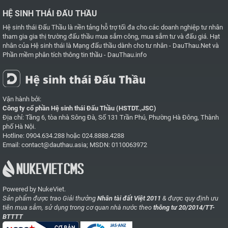
HỆ SINH THÁI ĐẤU THẦU
Hệ sinh thái Đấu Thầu là nền tảng hỗ trợ tối đa cho các doanh nghiệp tư nhân
tham gia gia thị trường đấu thầu mua sắm công, mua sắm tư và đấu giá. Hạt
nhân của Hệ sinh thái là
Mạng đấu thầu dành cho tư nhân - DauThau.Net
và
Phần mềm phân tích thông tin thầu - DauThau.info
Vận hành bởi:
Công ty cổ phần Hệ sinh thái Đấu Thầu (HSTDT.,JSC)
Địa chỉ: Tầng 6, tòa nhà Sông Đà, Số 131 Trần Phú, Phường Hà Đông, Thành
phố Hà Nội.
Hotline:
0904.634.288
hoặc
024.8888.4288
Email:
contact@dauthau.asia
; MSDN: 0110063972
Powered by NukeViet.
Sản phẩm được trao Giải thưởng
Nhân tài đất Việt 2011
& được quy định ưu
tiên mua sắm, sử dụng trong cơ quan nhà nước theo
thông tư 20/2014/TT-
BTTTT