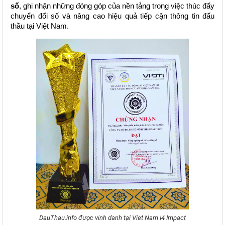
số
, ghi nhận những đóng góp của nền tảng trong việc thúc đẩy 
chuyển đổi số và nâng cao hiệu quả tiếp cận thông tin đấu 
thầu tại Việt Nam.
DauThau.info được vinh danh tại Viet Nam I4 Impact