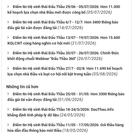
Điểm tin Hệ sinh thái Đấu Thầu 29/06 - 05/07/2026: Hơn 11.000
(05/07/2026)
kế hoạch lựa chọn nhà thầu mới được công bố
Điểm tin Hệ sinh thái Đấu Thầu 6/7 - 12/7: Hơn 3400 thông báo
(14/07/2026)
đấu giá tài sản được đăng tải
Điểm tin Hệ sinh thái Đấu Thầu 13/07 - 19/07/2026: Hơn 15.600
(21/07/2026)
KQLCNT cùng hàng nghìn cơ hội mới
Điểm tin Hệ sinh thái Đấu Thầu 20/07 - 26/07/2026: Chính thức
(26/07/2026)
khởi động chuỗi Webinar "Đấu Thầu 360"
Điểm tin Hệ sinh thái Đấu Thầu 27/7 - 02/8: Hơn 11.690 kế hoạch
(05/08/2026)
lựa chọn nhà thầu và loạt cơ hội nổi bật trong tuần
Những tin cũ hơn
Điểm tin Hệ sinh thái Đấu Thầu 25/05 - 31/05: Hơn 3300 thông báo
(01/06/2026)
đấu giá tài sản được đăng tải
Điểm tin Hệ sinh thái Đấu Thầu 18-24/5/2026: DauThau.info
(24/05/2026)
khẳng định tính pháp lý dữ liệu
Điểm tin Hệ sinh thái Đấu Thầu 11/05 - 17/05/2026: Gói thầu hàng
(18/05/2026)
hóa dẫn đầu thông báo mời thầu