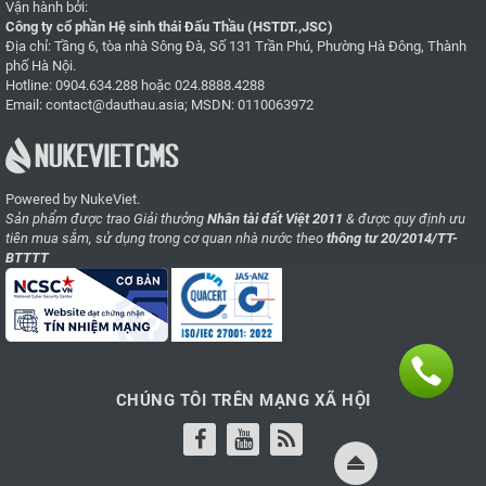
Vận hành bởi:
Công ty cổ phần Hệ sinh thái Đấu Thầu (HSTDT.,JSC)
Địa chỉ: Tầng 6, tòa nhà Sông Đà, Số 131 Trần Phú, Phường Hà Đông, Thành
phố Hà Nội.
Hotline:
0904.634.288
hoặc
024.8888.4288
Email:
contact@dauthau.asia
; MSDN: 0110063972
Powered by NukeViet.
Sản phẩm được trao Giải thưởng
Nhân tài đất Việt 2011
& được quy định ưu
tiên mua sắm, sử dụng trong cơ quan nhà nước theo
thông tư 20/2014/TT-
BTTTT
CHÚNG TÔI TRÊN MẠNG XÃ HỘI