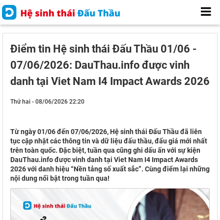
Điểm tin Hệ sinh thái Đấu Thầu 01/06 -
07/06/2026: DauThau.info được vinh
danh tại Viet Nam I4 Impact Awards 2026
Thứ hai - 08/06/2026 22:20
Từ ngày 01/06 đến 07/06/2026, Hệ sinh thái Đấu Thầu đã liên
tục cập nhật các thông tin và dữ liệu đấu thầu, đấu giá mới nhất
trên toàn quốc. Đặc biệt, tuần qua cũng ghi dấu ấn với sự kiện
DauThau.info được vinh danh tại Viet Nam I4 Impact Awards
2026 với danh hiệu “Nền tảng số xuất sắc”. Cùng điểm lại những
nội dung nổi bật trong tuần qua!