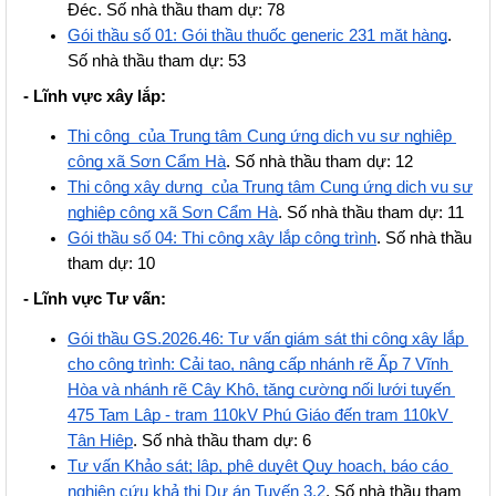
Đéc. Số nhà thầu tham dự: 78
Gói thầu số 01: Gói thầu thuốc generic 231 mặt hàng
. 
Số nhà thầu tham dự: 53
- Lĩnh vực xây lắp: 
Thi công  của Trung tâm Cung ứng dịch vụ sự nghiệp 
công xã Sơn Cẩm Hà
. Số nhà thầu tham dự: 12
Thi công xây dựng  của Trung tâm Cung ứng dịch vụ sự 
nghiệp công xã Sơn Cẩm Hà
. Số nhà thầu tham dự: 11
Gói thầu số 04: Thi công xây lắp công trình
. Số nhà thầu 
tham dự: 10
- Lĩnh vực Tư vấn: 
Gói thầu GS.2026.46: Tư vấn giám sát thi công xây lắp 
cho công trình: Cải tạo, nâng cấp nhánh rẽ Ấp 7 Vĩnh 
Hòa và nhánh rẽ Cây Khô, tăng cường nối lưới tuyến 
475 Tam Lập - trạm 110kV Phú Giáo đến trạm 110kV 
Tân Hiệp
. Số nhà thầu tham dự: 6
Tư vấn Khảo sát; lập, phê duyệt Quy hoạch, báo cáo 
nghiên cứu khả thi Dự án Tuyến 3.2
. Số nhà thầu tham 