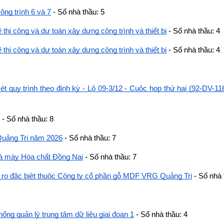
công trình 6 và 7
 - Số nhà thầu: 5
 thi công và dự toán xây dựng công trình và thiết bị
 - Số nhà thầu: 4
 thi công và dự toán xây dựng công trình và thiết bị
 - Số nhà thầu: 4
 quy trình theo định kỳ - Lô 09-3/12 - Cuộc họp thứ hai (92-DV-1
 - Số nhà thầu: 8
 Quảng Trị năm 2026
 - Số nhà thầu: 7
hà máy Hóa chất Đồng Nai
 - Số nhà thầu: 7
i ro đặc biệt thuộc Công ty cổ phần gỗ MDF VRG Quảng Trị
 - Số nhà 
 thống quản lý trung tâm dữ liệu giai đoạn 1
 - Số nhà thầu: 4