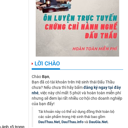
LỜI CHÀO
Chào
Bạn
,
Bạn đã có tài khoản trên Hệ sinh thái Đấu Thầu
chưa? Nếu chưa thì hãy bấm
đăng ký ngay tại đây
nhé
, việc này chỉ mất 5 phút và hoàn toàn miễn phí
nhưng sẽ đem lại rất nhiều cơ hội cho doanh nghiệp
của bạn đấy!
Tài khoản này có thể sử dụng đồng thời toàn bộ
các sản phẩm trong Hệ sinh thái bao gồm
DauThau.Net
,
DauThau.info
và
DauGia.Net
.
ánh rõ trong 