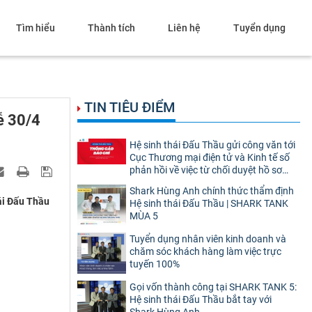
Tìm hiểu
Thành tích
Liên hệ
Tuyển dụng
TIN TIÊU ĐIỂM
ễ 30/4
Hệ sinh thái Đấu Thầu gửi công văn tới
Cục Thương mại điện tử và Kinh tế số
phản hồi về việc từ chối duyệt hồ sơ
website thương mại điện tử bán hàng
Shark Hùng Anh chính thức thẩm định
hái Đấu Thầu
Hệ sinh thái Đấu Thầu | SHARK TANK
MÙA 5
Tuyển dụng nhân viên kinh doanh và
chăm sóc khách hàng làm việc trực
tuyến 100%
Gọi vốn thành công tại SHARK TANK 5:
Hệ sinh thái Đấu Thầu bắt tay với
Shark Hùng Anh