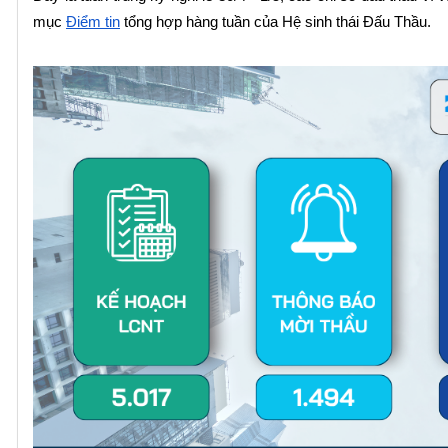
mục 
Điểm tin
 tổng hợp hàng tuần của Hệ sinh thái Đấu Thầu.