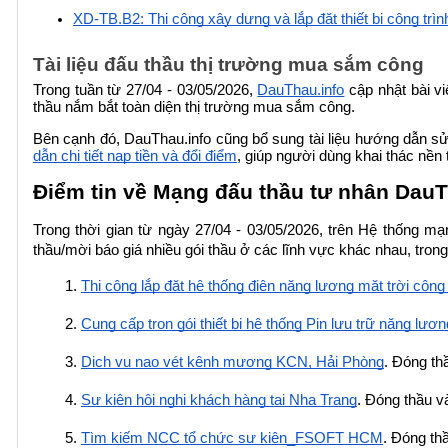
XD-TB.B2: Thi công xây dựng và lắp đặt thiết bị công trìn
Tài liệu đấu thầu thị trường mua sắm công 
Trong tuần từ 27/04 - 03/05/2026,
DauThau.info
 cập nhật bài v
thầu nắm bắt toàn diện thị trường mua sắm công. 
Bên cạnh đó, DauThau.info cũng bổ sung tài liệu hướng dẫn sử
dẫn chi tiết nạp tiền và đổi điểm
, giúp người dùng khai thác nền 
Điểm tin về Mạng đấu thầu tư nhân Dau
Trong thời gian từ ngày 27/04 - 03/05/2026, trên Hệ thống mạ
thầu/mời báo giá nhiều gói thầu ở các lĩnh vực khác nhau, trong
Thi công lắp đặt hệ thống điện năng lượng mặt trời cô
Cung cấp trọn gói thiết bị hệ thống Pin lưu trữ năng lư
Dịch vụ nạo vét kênh mương KCN, Hải Phòng
. Đóng th
Sự kiện hội nghị khách hàng tại Nha Trang
. Đóng thầu v
Tìm kiếm NCC tổ chức sự kiện_FSOFT HCM
. Đóng th