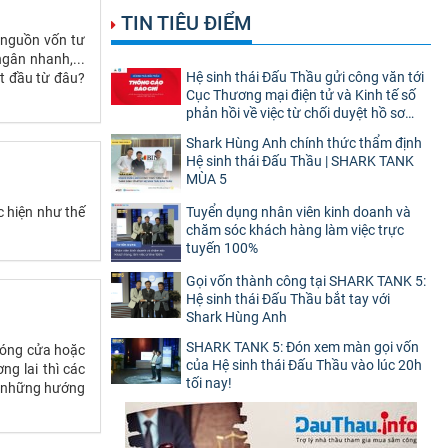
TIN TIÊU ĐIỂM
 nguồn vốn tư
ngân nhanh,...
Hệ sinh thái Đấu Thầu gửi công văn tới
t đầu từ đâu?
Cục Thương mại điện tử và Kinh tế số
phản hồi về việc từ chối duyệt hồ sơ
website thương mại điện tử bán hàng
Shark Hùng Anh chính thức thẩm định
Hệ sinh thái Đấu Thầu | SHARK TANK
MÙA 5
c hiện như thế
Tuyển dụng nhân viên kinh doanh và
chăm sóc khách hàng làm việc trực
tuyến 100%
Gọi vốn thành công tại SHARK TANK 5:
Hệ sinh thái Đấu Thầu bắt tay với
Shark Hùng Anh
SHARK TANK 5: Đón xem màn gọi vốn
đóng cửa hoặc
của Hệ sinh thái Đấu Thầu vào lúc 20h
g lai thì các
tối nay!
u những hướng