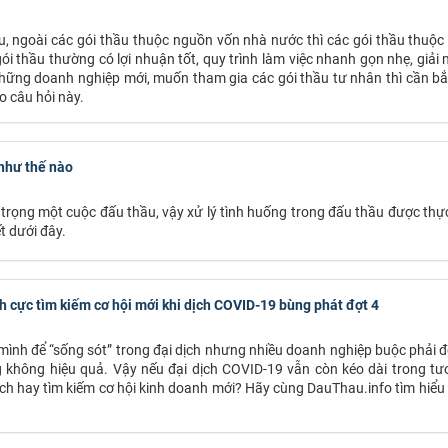
, ngoài các gói thầu thuộc nguồn vốn nhà nước thì các gói thầu thuộc
 thầu thường có lợi nhuận tốt, quy trình làm việc nhanh gọn nhẹ, giải 
hững doanh nghiệp mới, muốn tham gia các gói thầu tư nhân thì cần bắ
o câu hỏi này.
 như thế nào
 trọng một cuộc đấu thầu, vậy xử lý tình huống trong đấu thầu được thự
t dưới đây.
h cực tìm kiếm cơ hội mới khi dịch COVID-19 bùng phát đợt 4
mình để “sống sót” trong đại dịch nhưng nhiều doanh nghiệp buộc phải 
hông hiệu quả. Vậy nếu đại dịch COVID-19 vẫn còn kéo dài trong tươn
ch hay tìm kiếm cơ hội kinh doanh mới? Hãy cùng DauThau.info tìm hiể