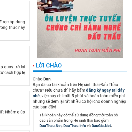
 được áp dụng
hương thức này
LỜI CHÀO
p quay trở lại
tư cách hợp lệ
Chào
Bạn
,
Bạn đã có tài khoản trên Hệ sinh thái Đấu Thầu
chưa? Nếu chưa thì hãy bấm
đăng ký ngay tại đây
nhé
, việc này chỉ mất 5 phút và hoàn toàn miễn phí
nhưng sẽ đem lại rất nhiều cơ hội cho doanh nghiệp
của bạn đấy!
VIP. Nhằm giúp
Tài khoản này có thể sử dụng đồng thời toàn bộ
các sản phẩm trong Hệ sinh thái bao gồm
DauThau.Net
,
DauThau.info
và
DauGia.Net
.