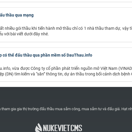
 đấu thầu qua mạng
ất nhiều gói thầu khi tiến hành mở thầu chỉ có 1 nhà thầu tham dự, vậy 
 với bài viết dưới đây nhé.
ệp có thể đấu thầu qua phần mềm số DauThau.info
.info, vừa được Công ty cổ phần phát triển nguồn mở Việt Nam (VINADE
p (DN) tìm kiếm và “săn” thông tin, dự án thầu trong bối cảnh dịch bệnh 
n tham gia gia thị trường đấu thầu mua sắm công, mua sắm tư và đấu giá. Hạt nh