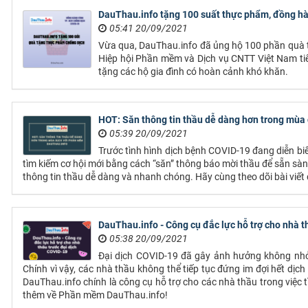
DauThau.info tặng 100 suất thực phẩm, đồng hành
05:41 20/09/2021
Vừa qua, DauThau.info đã ủng hộ 100 phần quà t
Hiệp hội Phần mềm và Dịch vụ CNTT Việt Nam ti
tặng các hộ gia đình có hoàn cảnh khó khăn.
HOT: Săn thông tin thầu dễ dàng hơn trong mùa
05:39 20/09/2021
Trước tình hình dịch bệnh COVID-19 đang diễn bi
tìm kiếm cơ hội mới bằng cách “săn” thông báo mời thầu để sẵn sàng
thông tin thầu dễ dàng và nhanh chóng. Hãy cùng theo dõi bài viết
DauThau.info - Công cụ đắc lực hỗ trợ cho nhà t
05:38 20/09/2021
Đại dịch COVID-19 đã gây ảnh hưởng không nh
Chính vì vậy, các nhà thầu không thể tiếp tục đứng im đợi hết dịch
DauThau.info chính là công cụ hỗ trợ cho các nhà thầu trong việc t
thêm về Phần mềm DauThau.info!