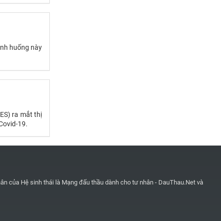
tình huống này
S) ra mắt thị
Covid-19.
ân của Hệ sinh thái là
Mạng đấu thầu dành cho tư nhân - DauThau.Net
và