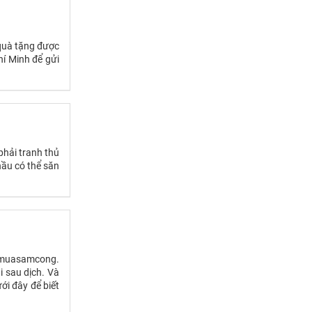
 quà tặng được
í Minh để gửi
phải tranh thủ
hầu có thể săn
u muasamcong.
i sau dịch. Và
ới đây để biết