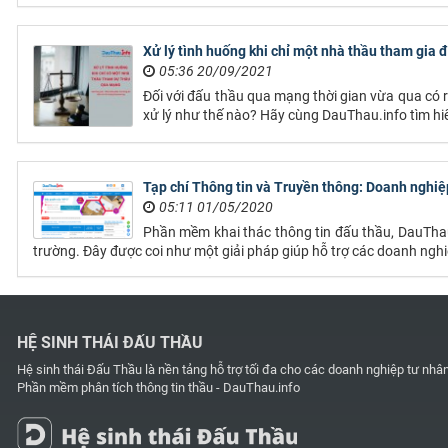
Xử lý tình huống khi chỉ một nhà thầu tham gia
05:36 20/09/2021
Đối với đấu thầu qua mạng thời gian vừa qua có r
xử lý như thế nào? Hãy cùng DauThau.info tìm hiểu
Tạp chí Thông tin và Truyền thông: Doanh nghi
05:11 01/05/2020
Phần mềm khai thác thông tin đấu thầu, DauThau
trường. Đây được coi như một giải pháp giúp hỗ trợ các doanh nghiệ
HỆ SINH THÁI ĐẤU THẦU
Hệ sinh thái Đấu Thầu là nền tảng hỗ trợ tối đa cho các doanh nghiệp tư nhâ
Phần mềm phân tích thông tin thầu - DauThau.info