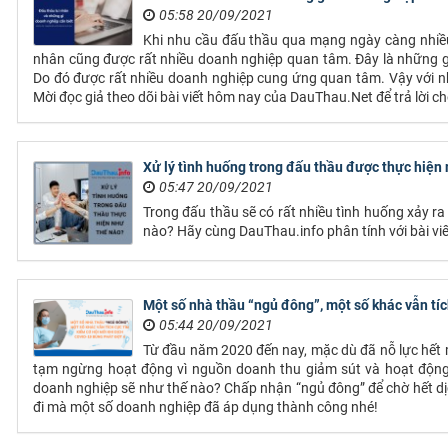
05:58 20/09/2021
Khi nhu cầu đấu thầu qua mạng ngày càng nhiều
nhân cũng được rất nhiều doanh nghiệp quan tâm. Đây là những gói
Do đó được rất nhiều doanh nghiệp cung ứng quan tâm. Vậy với n
Mời đọc giả theo dõi bài viết hôm nay của DauThau.Net để trả lời ch
Xử lý tình huống trong đấu thầu được thực hiện
05:47 20/09/2021
Trong đấu thầu sẽ có rất nhiều tình huống xảy ra
nào? Hãy cùng DauThau.info phân tính với bài viế
Một số nhà thầu “ngủ đông”, một số khác vẫn tíc
05:44 20/09/2021
Từ đầu năm 2020 đến nay, mặc dù đã nỗ lực hết 
tạm ngừng hoạt động vì nguồn doanh thu giảm sút và hoạt động k
doanh nghiệp sẽ như thế nào? Chấp nhận “ngủ đông” để chờ hết dị
đi mà một số doanh nghiệp đã áp dụng thành công nhé!