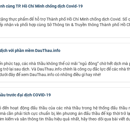
 cùng TP. Hồ Chí Minh chống dịch Covid-19
ặng thực phẩm để hỗ trợ Thành phố Hồ Chí Minh chống dịch Covid. Số
ếp nhận và phối hợp cùng Sở Thông tin & Truyền thông Thành phố Hồ Ch
 dịch với phần mềm DauThau.info
ến phức tạp, các nhà thầu không thể cứ mãi “ngủ đông” chờ hết dịch mà 
 trở lại sau dịch. Và DauThau.info chính là công cụ đắc lực để các nhà t
 dưới đây để xem DauThau.info có những điều gì hay nhé!
hầu trước đại dịch COVID-19
ỏ đến hoạt động đấu thầu của các nhà thầu trong hệ thống đấu thầ
 mà cần phải tích cực chuẩn bị, lên phương án đấu thầu để kịp thời trở lạ
ìm kiếm và săn thông tin thầu hiệu quả nhất, hãy theo dõi qua bài viết dư