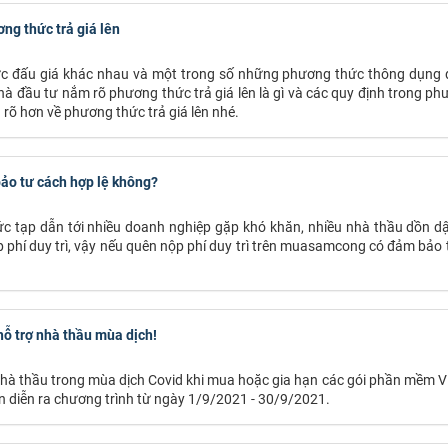
ơng thức trả giá lên
 thức đấu giá khác nhau và một trong số những phương thức thông dụng
 nhà đầu tư nắm rõ phương thức trả giá lên là gì và các quy định trong p
 rõ hơn về phương thức trả giá lên nhé.
ảo tư cách hợp lệ không?
ức tạp dẫn tới nhiều doanh nghiệp gặp khó khăn, nhiều nhà thầu dồn dậ
hí duy trì, vậy nếu quên nộp phí duy trì trên muasamcong có đảm bảo 
hỗ trợ nhà thầu mùa dịch!
 nhà thầu trong mùa dịch Covid khi mua hoặc gia hạn các gói phần mềm 
n diễn ra chương trình từ ngày 1/9/2021 - 30/9/2021.