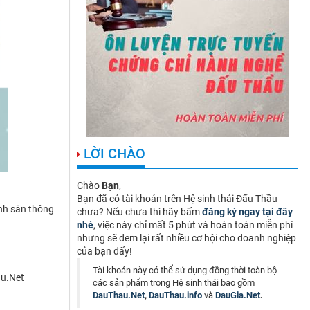
LỜI CHÀO
Chào
Bạn
,
Bạn đã có tài khoản trên Hệ sinh thái Đấu Thầu
ình săn thông
chưa? Nếu chưa thì hãy bấm
đăng ký ngay tại đây
nhé
, việc này chỉ mất 5 phút và hoàn toàn miễn phí
nhưng sẽ đem lại rất nhiều cơ hội cho doanh nghiệp
của bạn đấy!
Tài khoản này có thể sử dụng đồng thời toàn bộ
au.Net
các sản phẩm trong Hệ sinh thái bao gồm
DauThau.Net
,
DauThau.info
và
DauGia.Net
.