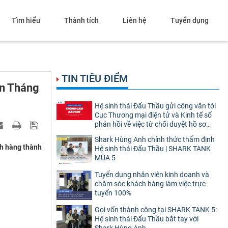
Tìm hiểu
Thành tích
Liên hệ
Tuyển dụng
TIN TIÊU ĐIỂM
ân Tháng
Hệ sinh thái Đấu Thầu gửi công văn tới
Cục Thương mại điện tử và Kinh tế số
phản hồi về việc từ chối duyệt hồ sơ
website thương mại điện tử bán hàng
Shark Hùng Anh chính thức thẩm định
ch hàng thành
Hệ sinh thái Đấu Thầu | SHARK TANK
MÙA 5
Tuyển dụng nhân viên kinh doanh và
chăm sóc khách hàng làm việc trực
tuyến 100%
Gọi vốn thành công tại SHARK TANK 5:
Hệ sinh thái Đấu Thầu bắt tay với
Shark Hùng Anh