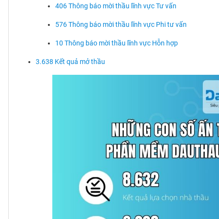
406 Thông báo mời thầu lĩnh vực Tư vấn
576 Thông báo mời thầu lĩnh vực Phi tư vấn
10 Thông báo mời thầu lĩnh vực Hỗn hợp
3.638 Kết quả mở thầu