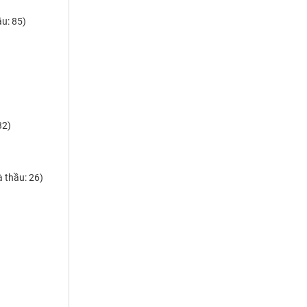
u: 85)
32)
 thầu: 26)