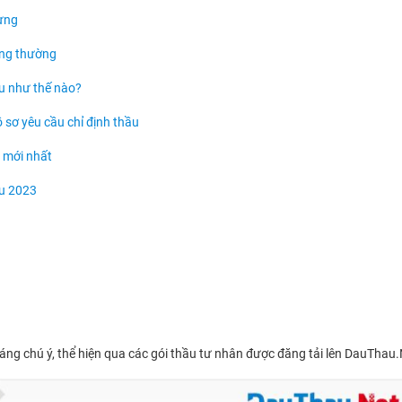
dựng
hông thường
ầu như thế nào?
 sơ yêu cầu chỉ định thầu
u mới nhất
ầu 2023
g chú ý, thể hiện qua các gói thầu tư nhân được đăng tải lên DauThau.