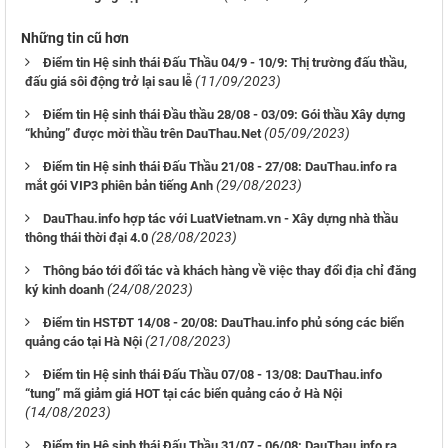
Những tin cũ hơn
Điểm tin Hệ sinh thái Đấu Thầu 04/9 - 10/9: Thị trường đấu thầu,
(11/09/2023)
đấu giá sôi động trở lại sau lễ
Điểm tin Hệ sinh thái Đầu thầu 28/08 - 03/09: Gói thầu Xây dựng
(05/09/2023)
“khủng” được mời thầu trên DauThau.Net
Điểm tin Hệ sinh thái Đấu Thầu 21/08 - 27/08: DauThau.info ra
(29/08/2023)
mắt gói VIP3 phiên bản tiếng Anh
DauThau.info hợp tác với LuatVietnam.vn - Xây dựng nhà thầu
(28/08/2023)
thông thái thời đại 4.0
Thông báo tới đối tác và khách hàng về việc thay đổi địa chỉ đăng
(24/08/2023)
ký kinh doanh
Điểm tin HSTĐT 14/08 - 20/08: DauThau.info phủ sóng các biển
(21/08/2023)
quảng cáo tại Hà Nội
Điểm tin Hệ sinh thái Đấu Thầu 07/08 - 13/08: DauThau.info
“tung” mã giảm giá HOT tại các biển quảng cáo ở Hà Nội
(14/08/2023)
Điểm tin Hệ sinh thái Đấu Thầu 31/07 - 06/08: DauThau.info ra