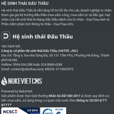
HỆ SINH THÁI ĐẤU THẦU
Hệ sinh thái Đấu Thầu là nền tảng hỗ trợ tối đa cho các doanh nghiệp tư nhân
tham gia gia thị trường đấu thầu mua sắm công, mua sắm tư và đấu giá. Hạt
nhân của Hệ sinh thái là
Mạng đấu thầu dành cho tư nhân - DauThau.Net
và
Phần mềm phân tích thông tin thầu - DauThau.info
Vận hành bởi:
Công ty cổ phần Hệ sinh thái Đấu Thầu (HSTDT.,JSC)
Địa chỉ: Tầng 6, tòa nhà Sông Đà, Số 131 Trần Phú, Phường Hà Đông, Thành
phố Hà Nội.
Hotline:
0904.634.288
hoặc
024.8888.4288
Email:
contact@dauthau.asia
; MSDN: 0110063972
Powered by NukeViet.
Sản phẩm được trao Giải thưởng
Nhân tài đất Việt 2011
& được quy định ưu
tiên mua sắm, sử dụng trong cơ quan nhà nước theo
thông tư 20/2014/TT-
BTTTT